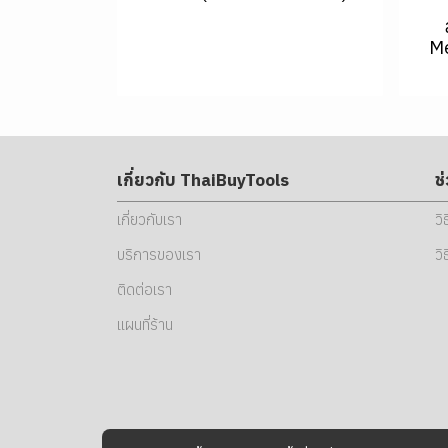
Me
เกี่ยวกับ ThaiBuyTools
ช
เกี่ยวกับเรา
วิ
บริการของเรา
วิ
ติดต่อเรา
แผนที่ร้าน