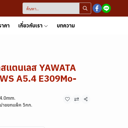
ราคา
เกี่ยวกับเรา
บทความ
ฟ้าสแตนเลส YAWATA
AWS A5.4 E309Mo-
 4.0mm.
แชร์
น่ายยกแพ็ค 5กก.