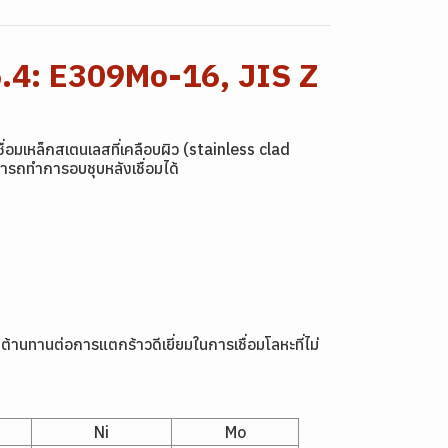
4: E309Mo-16, JIS Z
่อมเหล็กสเตนเลสที่เคลือบผิว (stainless clad
ามารถทำการอบชุบหลังเชื่อมได้
ต้านทานต่อการแตกร้าวดีเยี่ยมในการเชื่อมโลหะที่ไม่
Ni
Mo