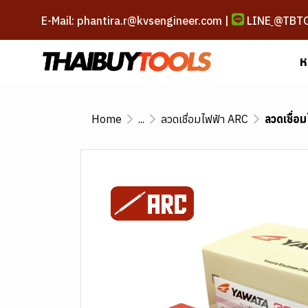
E-Mail: phantira.r@kvsengineer.com |
LINE
@TBT
ห
Home
...
ลวดเชื่อมไฟฟ้า ARC
ลวดเชื่