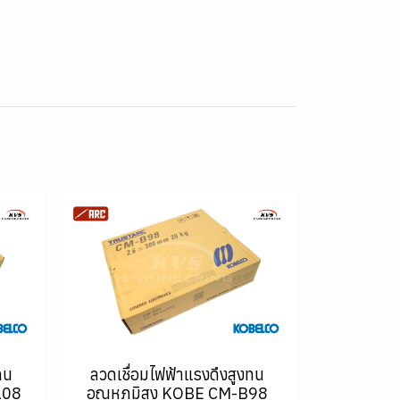
ทน
ลวดเชื่อมไฟฟ้าแรงดึงสูงทน
108
อุณหภูมิสูง KOBE CM-B98