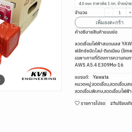
4.0 mm ราคาต่อ 1 กก. จำหน่า
จำนวน
เพิ่มลงตะกร้า
คำอธิบายสินค้าแบบย่อ
ลวดเชื่อมไฟฟ้าสแตนเลส YAW
ฟลักซ์ชนิดไลม์-ติเตเนียม (lim
เฉพาะทางที่ต้องการความทนท
AWS A5.4 E309Mo-16
แบรนด์:
Yawata
m
หมวดหมู่:
ลวดเชื่อม
,
ลวดเชื่อม
ลวดเชื่อมพิเศษ
,
ลวดเชื่อมไฟฟ้
รายการโปรด
เปรียบเท