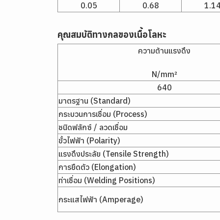
0.05
0.68
1.1
คุณสมบัติทางกลของเนื้อโลหะ
ความต้านแรงดึง
N/mm²
640
มาตรฐาน (Standard)
กระบวนการเชื่อม (Process)
ชนิดฟลักซ์ / ลวดเชื่อม
ขั้วไฟฟ้า (Polarity)
แรงดึงประลัย (Tensile Strength)
การยืดตัว (Elongation)
ท่าเชื่อม (Welding Positions)
กระแสไฟฟ้า (Amperage)