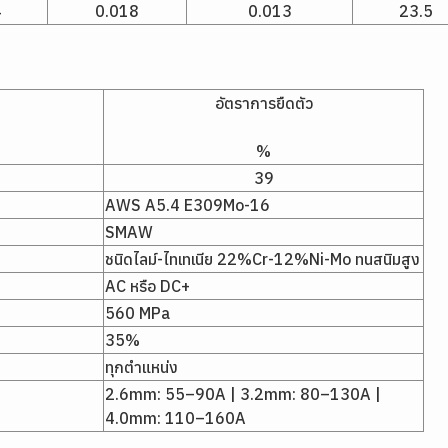
4
0.018
0.013
23.5
อัตราการยืดตัว
%
39
AWS A5.4 E309Mo-16
SMAW
ชนิดไลม์-ไทเทเนีย 22%Cr-12%Ni-Mo ทนสนิมสูง
AC หรือ DC+
560 MPa
35%
ทุกตำแหน่ง
2.6mm: 55–90A | 3.2mm: 80–130A |
4.0mm: 110–160A