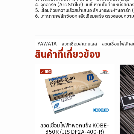
4. จุดอาร์ก (Arc Strike) บนชิ้นงานในตำแหน่งที่ต้อง
5. เชื่อมด้วยความเร็วสม่ำเสมอ รักษาระยะห่างอาร์ก 
6. เคาะกากฟลักซ์ออกหลังเชื่อมเสร็จ ตรวจสอบความ
YAWATA
ลวดเชื่อมสแตนเลส
ลวดเชื่อมไฟฟ้า
สินค้าที่เกี่ยวข้อง
ลวดเชื่อมไฟฟ้าพอกแข็ง KOBE-
350R (JIS DF2A-400-R)