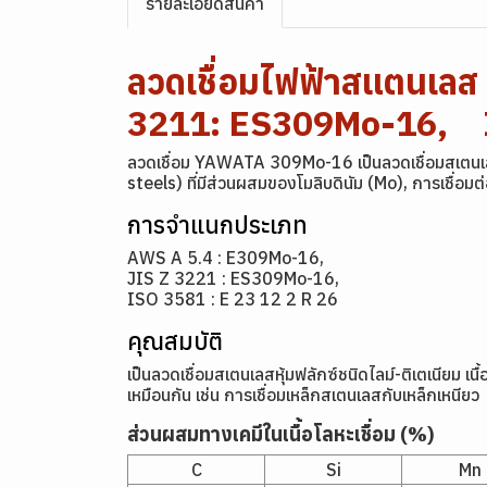
รายละเอียดสินค้า
ลวดเชื่อมไฟฟ้าสแตนเ
3211: ES309Mo-16, I
ลวดเชื่อม YAWATA 309Mo-16 เป็นลวดเชื่อมสเตนเลสช
steels) ที่มีส่วนผสมของโมลิบดินัม (Mo), การเชื่อม
การจำแนกประเภท
AWS A 5.4 : E309Mo-16,
JIS Z 3221 : ES309Mo-16,
ISO 3581 : E 23 12 2 R 26
คุณสมบัติ
เป็นลวดเชื่อมสเตนเลสหุ้มฟลักซ์ชนิดไลม์-ติเตเนียม เ
เหมือนกัน เช่น การเชื่อมเหล็กสเตนเลสกับเหล็กเหนียว
ส่วนผสมทางเคมีในเนื้อโลหะเชื่อม (%)
C
Si
Mn