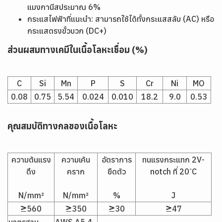
แมงกานีสประมาณ 6%
กระแสไฟฟ้าที่แนะนำ: สามารถใช้ได้ทั้งกระแสสลับ (AC) หรือ
กระแสตรงขั้วบวก (DC+)
ส่วนผสมทางเคมีในเนื้อโลหะเชื่อม (%)
C
Si
Mn
P
S
Cr
Ni
MO
0.08
0.75
5.54
0.024
0.010
18.2
9.0
0.53
คุณสมบัติทางกลของเนื้อโลหะ
ความต้นแรง
ความเค้น
อัตราการ
ทนแรงกระแทก 2V-
ดึง
คราก
ยืดตัว
notch ที่ 20 ํC
N/mm²
N/mm²
%
J
≥560
≥350
≥30
≥47