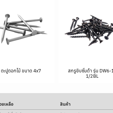
ตะปูตอกไม้ ขนาด 4x7
สกรูยิบซั่มดำ รุ่น DW6-
1/2BL
่วยเหลือ
สินค้า