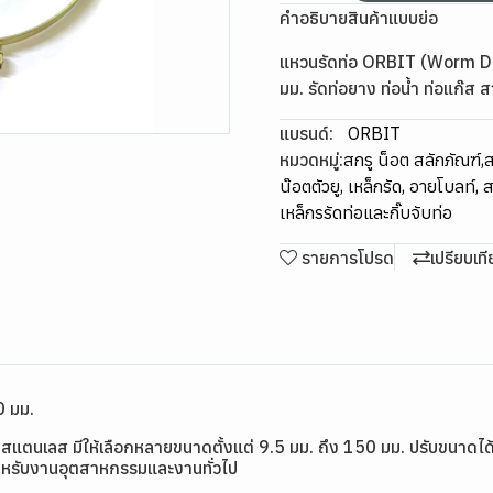
คำอธิบายสินค้าแบบย่อ
แหวนรัดท่อ ORBIT (Worm D
มม. รัดท่อยาง ท่อน้ำ ท่อแก๊ส
แบรนด์:
ORBIT
หมวดหมู่:
สกรู น็อต สลักภัณฑ์
,
ส
น๊อตตัวยู, เหล็กรัด, อายโบลท์,
เหล็กรรัดท่อและกิ๊บจับท่อ
รายการโปรด
เปรียบเท
0 มม.
เลส มีให้เลือกหลายขนาดตั้งแต่ 9.5 มม. ถึง 150 มม. ปรับขนาดได้ด
สำหรับงานอุตสาหกรรมและงานทั่วไป