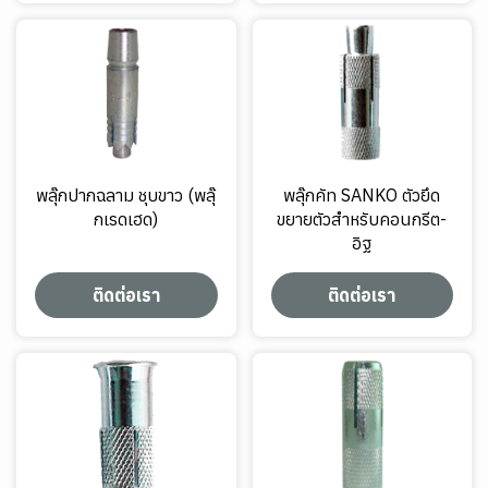
พลุ๊กปากฉลาม ชุบขาว (พลุ๊
พลุ๊กคัท SANKO ตัวยึด
กเรดเฮด)
ขยายตัวสำหรับคอนกรีต-
อิฐ
ติดต่อเรา
ติดต่อเรา