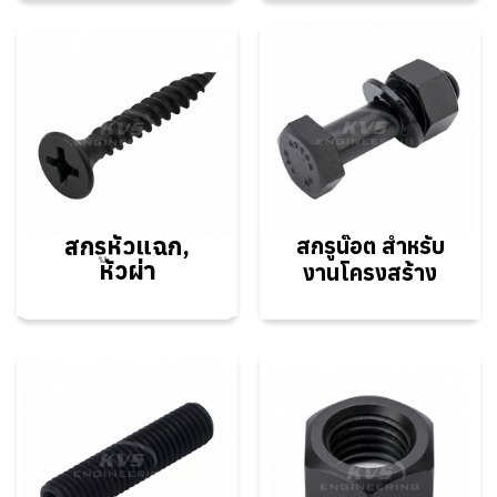
สกรูหัวแฉก,
สกรูน๊อต สำหรับ
หัวผ่า
งานโครงสร้าง