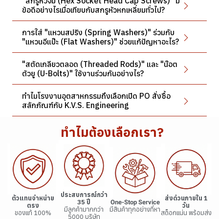
"สกรูหัวจม (Hex Socket Head Cap Screws)" มี
ข้อดีอย่างไรเมื่อเทียบกับสกรูหัวหกเหลี่ยมทั่วไป?
การใส่ "แหวนสปริง (Spring Washers)" ร่วมกับ
"แหวนอีแป๊ะ (Flat Washers)" ช่วยแก้ปัญหาอะไร?
"สตัดเกลียวตลอด (Threaded Rods)" และ "น๊อต
ตัวยู (U-Bolts)" ใช้งานร่วมกันอย่างไร?
ทำไมโรงงานอุตสาหกรรมถึงเลือกเปิด PO สั่งซื้อ
สลักภัณฑ์กับ K.V.S. Engineering
ทำไมต้องเลือกเรา?
ประสบการณ์กว่า
ตัวแทนจำหน่าย
ส่งด่วนภายใน 1
35 ปี
One-Stop Service
ตรง
วัน
มีลูกค้ามากกว่า
มีสินค้าทุกอย่างที่หา
ของแท้ 100%
สต็อกแน่น พร้อมส่ง
5000 บริษัท