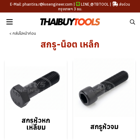
E-Mail: phantira.r@kvsengineer.com |
LINE
@TBTOOL
|
ส่งด่วน
กรุงเทพฯ 3 ชม.
< กลับไปหน้าก่อน
สกรู-น็อต เหล็ก
สกรูหัวหก
สกรูหัวจม
เหลี่ยม