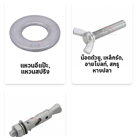
น๊อตตัวยู, เหล็กรัด,
อาย
โบลท์, สกรู
แหวนอีแป๊ะ,
หางปลา
แหวนสปริง