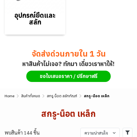
อุปกรณ์ยึดและ
สลัก
จัดส่งด่วนภายใน 1 วัน
หาสินค้าไม่เจอ? ทักมา เดี๋ยวเราหาให้!
ขอใบเสนอราคา / ปรึกษาฟรี
Home
สินค้าทั้งหมด
สกรู น็อต สลักภัณฑ์
สกรู-น็อต เหล็ก
สกรู-น็อต เหล็ก
พบสินค้า 144 ชิ้น
ความน่าสนใจ