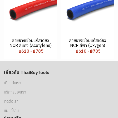
สายยางเชื่อมแก๊สเดี่ยว
สายยางเชื่อมแก๊สเดี่ยว
NCR สีแดง (Acetylene)
NCR สีฟ้า (Oxygen)
฿610
-
฿785
฿610
-
฿785
เกี่ยวกับ ThaiBuyTools
เกี่ยวกับเรา
บริการของเรา
ติดต่อเรา
แผนที่ร้าน