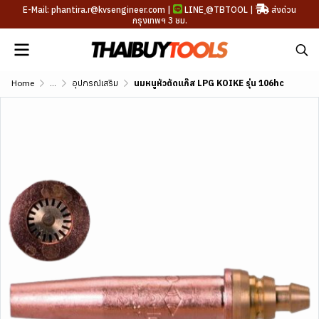
E-Mail: phantira.r@kvsengineer.com |
LINE
@TBTOOL
|
ส่งด่วน
กรุงเทพฯ 3 ชม.
Home
...
อุปกรณ์เสริม
นมหนูหัวตัดแก๊ส LPG KOIKE รุ่น 106hc