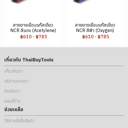
สายยางเชื่อมแก๊สเดี่ยว
สายยางเชื่อมแก๊สเดี่ยว
NCR สีแดง (Acetylene)
NCR สีฟ้า (Oxygen)
฿610
-
฿785
฿610
-
฿785
เกี่ยวกับ ThaiBuyTools
เกี่ยวกับเรา
บริการของเรา
ติดต่อเรา
แผนที่ร้าน
ช่วยเหลือ
วิธีการสั่งซื้อสินค้า