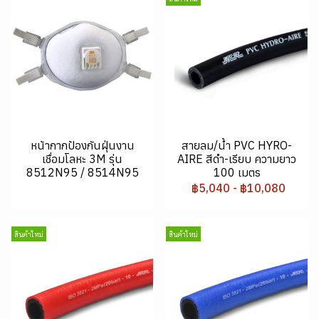
หน้ากากป้องกันฝุ่นงาน
สายลม/น้ำ PVC HYRO-
เชื่อมโลหะ 3M รุ่น
AIRE สีดำ-เรียบ ความยาว
8512N95 / 8514N95
100 เมตร
฿5,040
-
฿10,080
สินค้าใหม่
สินค้าใหม่