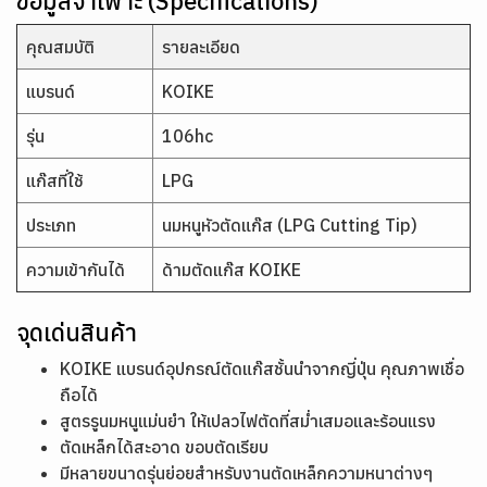
ข้อมูลจำเพาะ (Specifications)
คุณสมบัติ
รายละเอียด
แบรนด์
KOIKE
รุ่น
106hc
แก๊สที่ใช้
LPG
ประเภท
นมหนูหัวตัดแก๊ส (LPG Cutting Tip)
ความเข้ากันได้
ด้ามตัดแก๊ส KOIKE
จุดเด่นสินค้า
KOIKE แบรนด์อุปกรณ์ตัดแก๊สชั้นนำจากญี่ปุ่น คุณภาพเชื่อ
ถือได้
สูตรรูนมหนูแม่นยำ ให้เปลวไฟตัดที่สม่ำเสมอและร้อนแรง
ตัดเหล็กได้สะอาด ขอบตัดเรียบ
มีหลายขนาดรุ่นย่อยสำหรับงานตัดเหล็กความหนาต่างๆ