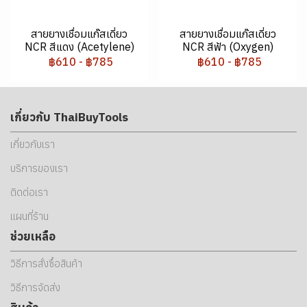
สายยางเชื่อมแก๊สเดี่ยว
สายยางเชื่อมแก๊สเดี่ยว
NCR สีแดง (Acetylene)
NCR สีฟ้า (Oxygen)
฿610
-
฿785
฿610
-
฿785
เกี่ยวกับ ThaiBuyTools
เกี่ยวกับเรา
บริการของเรา
ติดต่อเรา
แผนที่ร้าน
ช่วยเหลือ
วิธีการสั่งซื้อสินค้า
วิธีการจัดส่ง