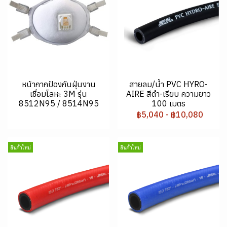
หน้ากากป้องกันฝุ่นงาน
สายลม/น้ำ PVC HYRO-
เชื่อมโลหะ 3M รุ่น
AIRE สีดำ-เรียบ ความยาว
8512N95 / 8514N95
100 เมตร
฿5,040
-
฿10,080
สินค้าใหม่
สินค้าใหม่