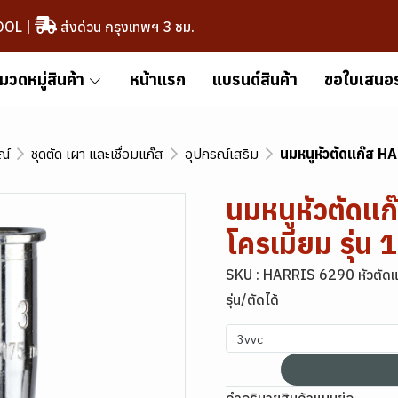
OOL
|
ส่งด่วน กรุงเทพฯ 3 ชม.
มวดหมู่สินค้า
หน้าแรก
แบรนด์สินค้า
ขอใบเสนอ
ณ์
ชุดตัด เผา และเชื่อมแก๊ส
อุปกรณ์เสริม
นมหนูหัวตัดแก๊ส HA
นมหนูหัวตัดแก
โครเมียม รุ่น 
SKU : HARRIS 6290 หัวตัดแ
รุ่น/ตัดได้
3vvc