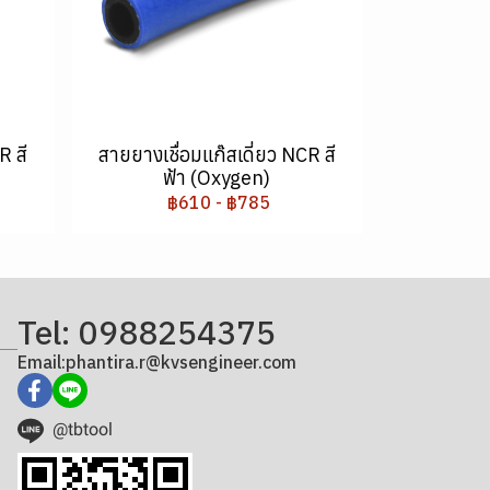
R สี
สายยางเชื่อมแก๊สเดี่ยว NCR สี
ฟ้า (Oxygen)
฿610
-
฿785
Tel: 0988254375
Email:phantira.r@kvsengineer.com
@tbtool