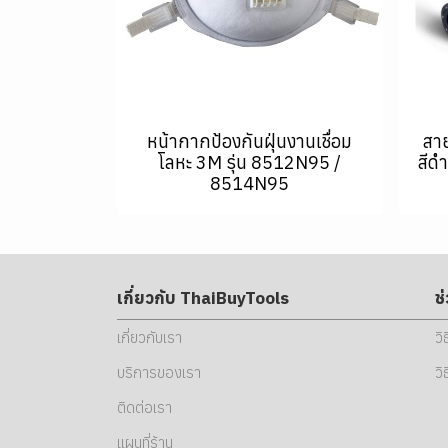
หน้ากากป้องกันฝุ่นงานเชื่อม
สา
โลหะ 3M รุ่น 8512N95 /
สีด
8514N95
เกี่ยวกับ ThaiBuyTools
ช
เกี่ยวกับเรา
วิ
บริการของเรา
วิ
ติดต่อเรา
แผนที่ร้าน