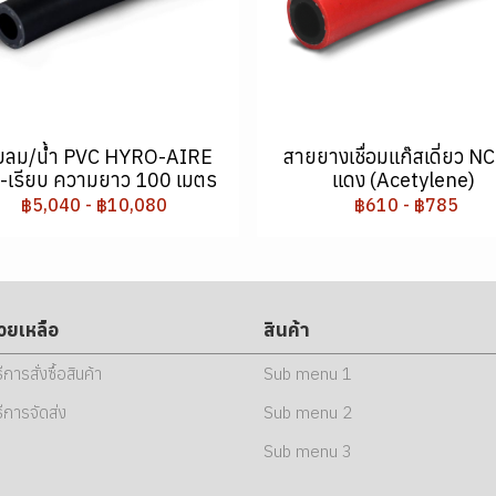
ยลม/น้ำ PVC HYRO-AIRE
สายยางเชื่อมแก๊สเดี่ยว NC
ำ-เรียบ ความยาว 100 เมตร
แดง (Acetylene)
฿5,040
-
฿10,080
฿610
-
฿785
่วยเหลือ
สินค้า
ธีการสั่งซื้อสินค้า
Sub menu 1
ธีการจัดส่ง
Sub menu 2
Sub menu 3