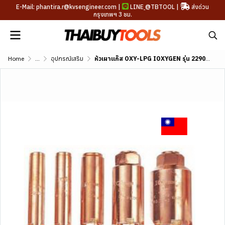
E-Mail: phantira.r@kvsengineer.com |
LINE
@TBTOOL
|
ส่งด่วน
กรุงเทพฯ 3 ชม.
Home
...
อุปกรณ์เสริม
หัวเผาแก๊ส OXY-LPG IOXYGEN รุ่น 2290-H