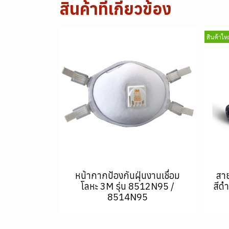
สินค้าที่เกี่ยวข้อง
สินค้าใหม
หน้ากากป้องกันฝุ่นงานเชื่อม
สา
โลหะ 3M รุ่น 8512N95 /
สีด
8514N95