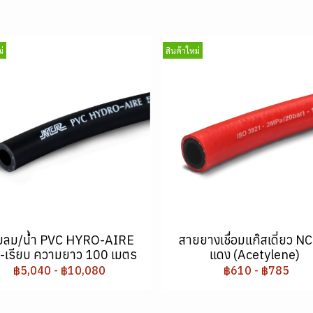
่
สินค้าใหม่
ยลม/น้ำ PVC HYRO-AIRE
สายยางเชื่อมแก๊สเดี่ยว NC
ำ-เรียบ ความยาว 100 เมตร
แดง (Acetylene)
฿5,040
-
฿10,080
฿610
-
฿785