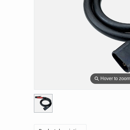
⚲
Hover to zoo