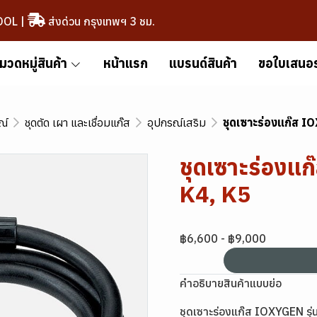
OOL
|
ส่งด่วน กรุงเทพฯ 3 ชม.
มวดหมู่สินค้า
หน้าแรก
แบรนด์สินค้า
ขอใบเสนอ
ณ์
ชุดตัด เผา และเชื่อมแก๊ส
อุปกรณ์เสริม
ชุดเซาะร่องแก๊ส I
ชุดเซาะร่องแก
K4, K5
฿6,600
-
฿9,000
คำอธิบายสินค้าแบบย่อ
ชุดเซาะร่องแก๊ส IOXYGEN รุ่