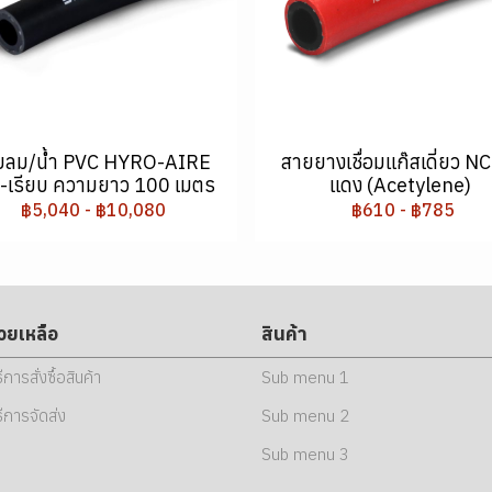
ยลม/น้ำ PVC HYRO-AIRE
สายยางเชื่อมแก๊สเดี่ยว NC
ำ-เรียบ ความยาว 100 เมตร
แดง (Acetylene)
฿5,040
-
฿10,080
฿610
-
฿785
่วยเหลือ
สินค้า
ธีการสั่งซื้อสินค้า
Sub menu 1
ธีการจัดส่ง
Sub menu 2
Sub menu 3