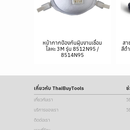
หน้ากากป้องกันฝุ่นงานเชื่อม
สา
โลหะ 3M รุ่น 8512N95 /
สีด
8514N95
เกี่ยวกับ ThaiBuyTools
ช
เกี่ยวกับเรา
วิ
บริการของเรา
วิ
ติดต่อเรา