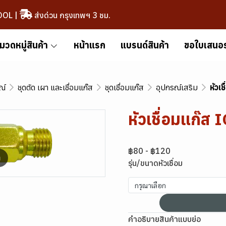
OOL
|
ส่งด่วน กรุงเทพฯ 3 ชม.
มวดหมู่สินค้า
หน้าแรก
แบรนด์สินค้า
ขอใบเสนอ
ณ์
ชุดตัด เผา และเชื่อมแก๊ส
ชุดเชื่อมแก๊ส
อุปกรณ์เสริม
หัวเ
หัวเชื่อมแก๊
฿80
-
฿120
m
รุ่น/ขนาดหัวเชื่อม
กรุณาเลือก
คำอธิบายสินค้าแบบย่อ