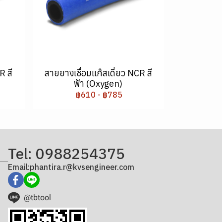
R สี
สายยางเชื่อมแก๊สเดี่ยว NCR สี
ฟ้า (Oxygen)
฿610
-
฿785
Tel: 0988254375
Email:phantira.r@kvsengineer.com
@tbtool