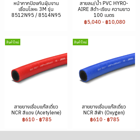
หน้ากากป้องกันฝุ่นงาน
สายลม/น้ำ PVC HYRO-
เชื่อมโลหะ 3M รุ่น
AIRE สีดำ-เรียบ ความยาว
8512N95 / 8514N95
100 เมตร
฿5,040
-
฿10,080
สินค้าใหม่
สินค้าใหม่
สายยางเชื่อมแก๊สเดี่ยว
สายยางเชื่อมแก๊สเดี่ยว
NCR สีแดง (Acetylene)
NCR สีฟ้า (Oxygen)
฿610
-
฿785
฿610
-
฿785