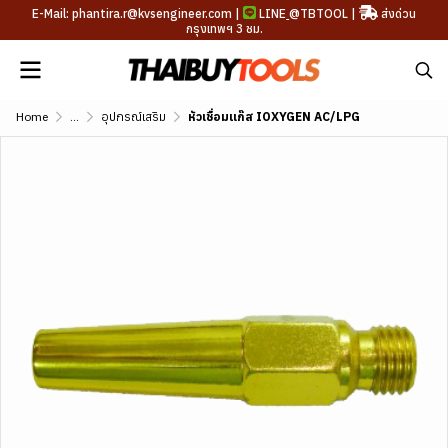
E-Mail: phantira.r@kvsengineer.com |
LINE
@TBTOOL
|
ส่งด่วน
กรุงเทพฯ 3 ชม.
Home
...
อุปกรณ์เสริม
หัวเชื่อมแก๊ส IOXYGEN AC/LPG