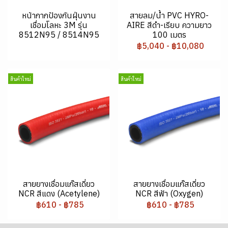
หน้ากากป้องกันฝุ่นงาน
สายลม/น้ำ PVC HYRO-
เชื่อมโลหะ 3M รุ่น
AIRE สีดำ-เรียบ ความยาว
8512N95 / 8514N95
100 เมตร
฿5,040
-
฿10,080
สินค้าใหม่
สินค้าใหม่
สายยางเชื่อมแก๊สเดี่ยว
สายยางเชื่อมแก๊สเดี่ยว
NCR สีแดง (Acetylene)
NCR สีฟ้า (Oxygen)
฿610
-
฿785
฿610
-
฿785