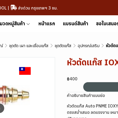
OOL
|
ส่งด่วน กรุงเทพฯ 3 ชม.
มวดหมู่สินค้า
หน้าแรก
แบรนด์สินค้า
ขอใบเสนอ
ณ์
ชุดตัด เผา และเชื่อมแก๊ส
ชุดตัดแก๊ส
อุปกรณ์เสริม
หัวตั
หัวตัดแก๊ส I
฿400
คำอธิบายสินค้าแบบย่อ
หัวตัดแก๊ส Auto PNME IOXYG
m
ตรงสม่ำเสมอ ลดแรงงาน เหมาะ