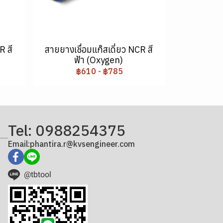
R สี
สายยางเชื่อมแก๊สเดี่ยว NCR สี
ฟ้า (Oxygen)
฿610
-
฿785
Tel: 0988254375
Email:phantira.r@kvsengineer.com
@tbtool