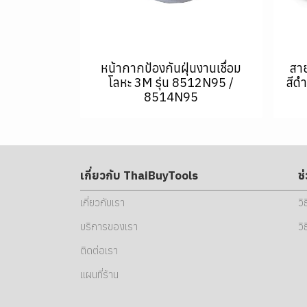
หน้ากากป้องกันฝุ่นงานเชื่อม
สา
โลหะ 3M รุ่น 8512N95 /
สีด
8514N95
เกี่ยวกับ ThaiBuyTools
ช
เกี่ยวกับเรา
วิ
บริการของเรา
วิ
ติดต่อเรา
แผนที่ร้าน