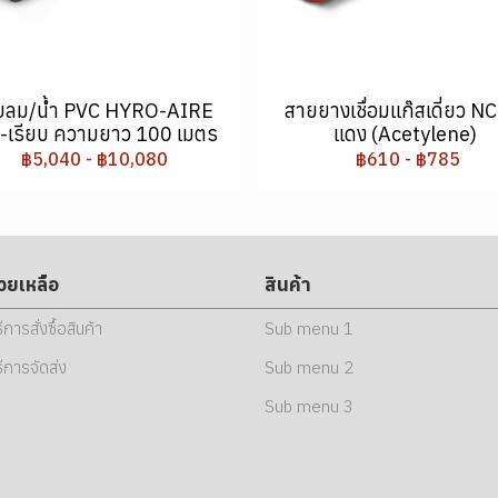
ยลม/น้ำ PVC HYRO-AIRE
สายยางเชื่อมแก๊สเดี่ยว NC
ำ-เรียบ ความยาว 100 เมตร
แดง (Acetylene)
฿5,040
-
฿10,080
฿610
-
฿785
่วยเหลือ
สินค้า
ธีการสั่งซื้อสินค้า
Sub menu 1
ธีการจัดส่ง
Sub menu 2
Sub menu 3