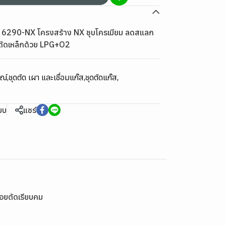
น 6290-NX โครงสร้าง NX ชุบโครเมียม ลดสแลก
ตัดเหล็กด้วย LPG+O2
รณ์
,
ชุดตัด เผา และเชื่อมแก๊ส
,
ชุดตัดแก๊ส
,
ียบ
แชร์
อยตัดเรียบคม