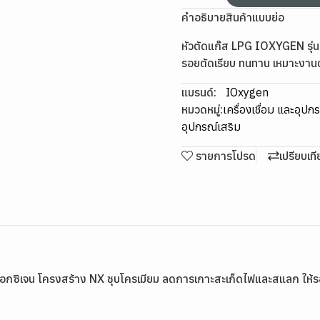
คำอธิบายสินค้าแบบย่อ
หัวตัดแก๊ส LPG IOXYGEN รุ่
รอยตัดเรียบ ทนทาน เหมาะงาน
แบรนด์:
IOxygen
หมวดหมู่:
เครื่องเชื่อม และอุปก
อุปกรณ์เสริม
รายการโปรด
เปรียบเท
กซิเจน โครงสร้าง NX ชุบโครเมียม ลดการเกาะสะเก็ดไฟและสแลก ให้ร