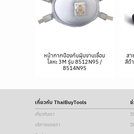
หน้ากากป้องกันฝุ่นงานเชื่อม
สา
โลหะ 3M รุ่น 8512N95 /
สีด
8514N95
เกี่ยวกับ ThaiBuyTools
ช
เกี่ยวกับเรา
วิ
บริการของเรา
วิ