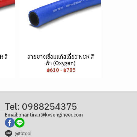
R สี
สายยางเชื่อมแก๊สเดี่ยว NCR สี
ฟ้า (Oxygen)
฿610
-
฿785
Tel: 0988254375
Email:phantira.r@kvsengineer.com
@tbtool