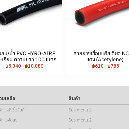
ยลม/น้ำ PVC HYRO-AIRE
สายยางเชื่อมแก๊สเดี่ยว NC
ำ-เรียบ ความยาว 100 เมตร
แดง (Acetylene)
฿5,040
-
฿10,080
฿610
-
฿785
่วยเหลือ
สินค้า
ธีการสั่งซื้อสินค้า
Sub menu 1
ธีการจัดส่ง
Sub menu 2