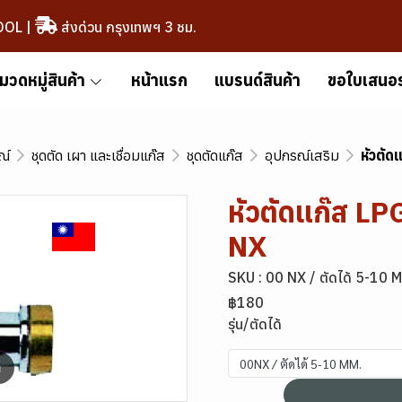
OOL
|
ส่งด่วน กรุงเทพฯ 3 ชม.
มวดหมู่สินค้า
หน้าแรก
แบรนด์สินค้า
ขอใบเสนอ
ณ์
ชุดตัด เผา และเชื่อมแก๊ส
ชุดตัดแก๊ส
อุปกรณ์เสริม
หัวตั
หัวตัดแก๊ส L
NX
SKU : 00 NX / ตัดได้ 5-10 
฿180
รุ่น/ตัดได้
00NX / ตัดได้ 5-10 MM.
m