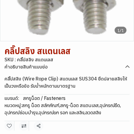
1/1
คลิ๊ปสลิง สแตนเลส
SKU : คลิ๊ปสลิง สแตนเลส
คำอธิบายสินค้าแบบย่อ
คลิ๊ปสลิง (Wire Rope Clip) สแตนเลส SUS304 ยึดปลายสลิงให้
เป็นวงหรือข้อ รับน้ำหนักตามมาตรฐาน
แบรนด์:
สกรูน็อต / Fasteners
หมวดหมู่:
สกรู น็อต สลักภัณฑ์
,
สกรู-น็อต สแตนเลส
,
อุปกรณ์ยึด
,
อุปกรณ์ซ่อมบำรุง
,
อุปกรณ์ยก รอก และสลิง
,
ลวดสลิง
แชร์