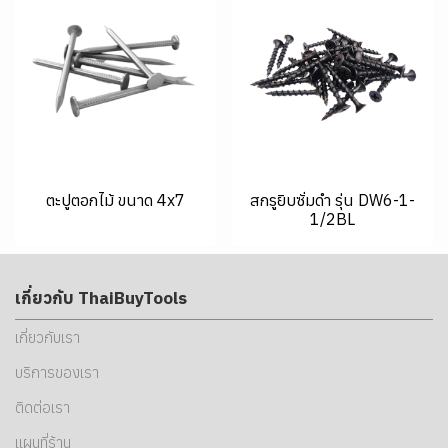
ตะปูตอกไม้ ขนาด 4x7
สกรูยิบซั่มดำ รุ่น DW6-1-
1/2BL
เกี่ยวกับ ThaiBuyTools
เกี่ยวกับเรา
บริการของเรา
ติดต่อเรา
แผนที่ร้าน