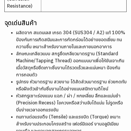
Resistance)
จุดเด่นสินค้า
ผลิตจาก สแตนเลส เกรด 304 (SUS304 / A2) แท้ 100%
ป้องกันการเกิดสนิมและการกัดกร่อนได้อย่างยอดเยี่ยม ทน
ความชื้น เหมาะสำหรับงานภายในและภายนอกอาคาร
ลักษณะเกลียวแบบ สกรูยึดเกลียวมาตรฐาน (Standard
Machine/Tapping Thread) ออกแบบมาเพื่อให้ขันเจาะกิน
เนื้อวัสดุหรือยึดเกาะชิ้นงานได้รวดเร็วและแน่นหนา ป้องกัน
การถอนตัว
รูปทรง หัวมาตรฐาน สวยงาม ได้สัดส่วนมาตรฐาน ช่วยกดทับ
หรือฝังตัวเข้ากับชิ้นงานได้อย่างแนบสนิทตามดีไซน์
หัวสกรูเซาะร่องแบบ แฉก / ผ่า / หกเหลี่ยม ลึกและแม่นยำ
(Precision Recess) ไขควงหรือสว่านจับได้แน่น ไม่รูดหรือ
บิ่นง่ายเวลาออกแรงขัน
ทนทานต่อแรงดึง (Tensile) และแรงบิด (Torque) เหมาะ
สำหรับงานประกอบโครงสร้าง เฟอร์นิเจอร์ งานอลูมิเนียม
งานเรือ และงานอุตสาหกรรมอาหาร