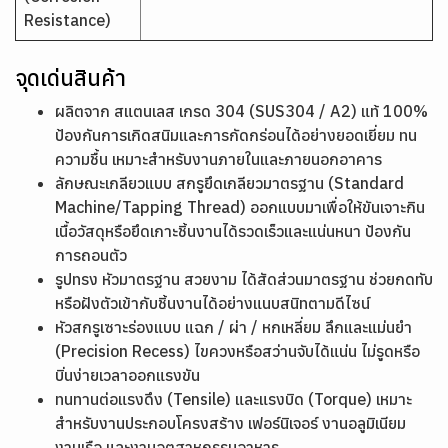
Resistance)
จุดเด่นสินค้า
ผลิตจาก สแตนเลส เกรด 304 (SUS304 / A2) แท้ 100%
ป้องกันการเกิดสนิมและการกัดกร่อนได้อย่างยอดเยี่ยม ทน
ความชื้น เหมาะสำหรับงานภายในและภายนอกอาคาร
ลักษณะเกลียวแบบ สกรูยึดเกลียวมาตรฐาน (Standard
Machine/Tapping Thread) ออกแบบมาเพื่อให้ขันเจาะกิน
เนื้อวัสดุหรือยึดเกาะชิ้นงานได้รวดเร็วและแน่นหนา ป้องกัน
การถอนตัว
รูปทรง หัวมาตรฐาน สวยงาม ได้สัดส่วนมาตรฐาน ช่วยกดทับ
หรือฝังตัวเข้ากับชิ้นงานได้อย่างแนบสนิทตามดีไซน์
หัวสกรูเซาะร่องแบบ แฉก / ผ่า / หกเหลี่ยม ลึกและแม่นยำ
(Precision Recess) ไขควงหรือสว่านจับได้แน่น ไม่รูดหรือ
บิ่นง่ายเวลาออกแรงขัน
ทนทานต่อแรงดึง (Tensile) และแรงบิด (Torque) เหมาะ
สำหรับงานประกอบโครงสร้าง เฟอร์นิเจอร์ งานอลูมิเนียม
งานเรือ และงานอุตสาหกรรมอาหาร