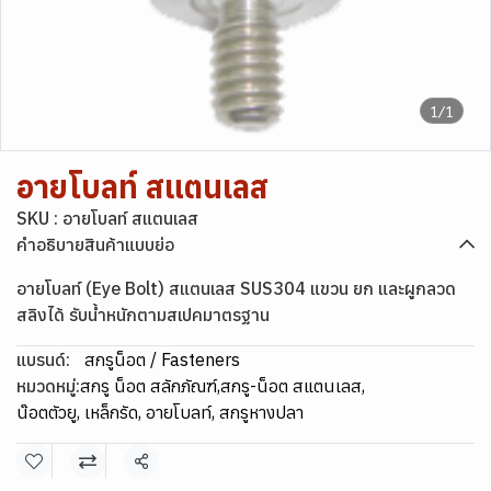
1/1
อายโบลท์ สแตนเลส
SKU : อายโบลท์ สแตนเลส
คำอธิบายสินค้าแบบย่อ
อายโบลท์ (Eye Bolt) สแตนเลส SUS304 แขวน ยก และผูกลวด
สลิงได้ รับน้ำหนักตามสเปคมาตรฐาน
แบรนด์:
สกรูน็อต / Fasteners
หมวดหมู่:
สกรู น็อต สลักภัณฑ์
,
สกรู-น็อต สแตนเลส
,
น๊อตตัวยู, เหล็กรัด, อายโบลท์, สกรูหางปลา
แชร์