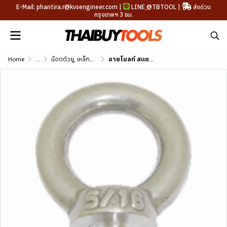
E-Mail: phantira.r@kvsengineer.com |
LINE
@TBTOOL
|
ส่งด่วน
กรุงเทพฯ 3 ชม.
Home
...
น๊อตตัวยู, เหล็กรัด, อายโบลท์, สกรูหางปลา
อายโบลท์ สแตนเลส