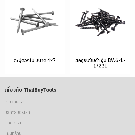
ตะปูตอกไม้ ขนาด 4x7
สกรูยิบซั่มดำ รุ่น DW6-1-
1/2BL
เกี่ยวกับ ThaiBuyTools
เกี่ยวกับเรา
บริการของเรา
ติดต่อเรา
แผนที่ร้าน