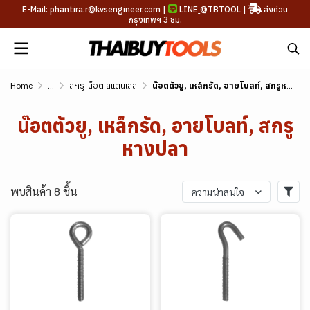
E-Mail: phantira.r@kvsengineer.com |
LINE
@TBTOOL
|
ส่งด่วน
กรุงเทพฯ 3 ชม.
Home
...
สกรู-น็อต สแตนเลส
น๊อตตัวยู, เหล็กรัด, อายโบลท์, สกรูหางปลา
น๊อตตัวยู, เหล็กรัด, อายโบลท์, สกรู
หางปลา
พบสินค้า 8 ชิ้น
ความน่าสนใจ