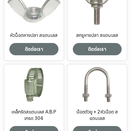
หัวน็อตหางปลา สแตนเลส
สกรูหางปลา สแตนเลส
ติดต่อเรา
ติดต่อเรา
เหล็กรัดสแตนเลส A.B.P
น๊อตตัวยู + 2หัวน๊อต ส
เกรด 304
แตนเลส