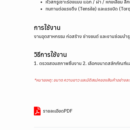
หัวสกรูเซาะร่องแบบ แฉก / ผ่า / หกเหลี่ยม ลึ
ทนทานต่อแรงดึง (Tensile) และแรงบิด (Torq
การใช้งาน
งานอุตสาหกรรม ก่อสร้าง ช่างยนต์ และงานซ่อมบำร
วิธีการใช้งาน
1. ตรวจสอบสภาพชิ้นงาน 2. เลือกขนาดสลักภัณฑ์และเค
*หมายเหตุ: ขนาด ความยาว และมิติสเปคของสินค้าอย่างละ
รายละเอียดPDF