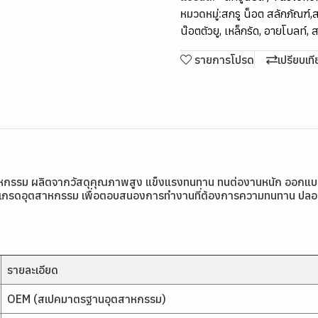
หมวดหมู่:
สกรู น็อต สลักภัณฑ์
,
ส
น๊อตตัวยู, เหล็กรัด, อายโบลท์,
รายการโปรด
เปรียบเท
สาหกรรม ผลิตจากวัสดุคุณภาพสูง แข็งแรงทนทาน ทนต่องานหนัก ออกแ
ดุเกรดอุตสาหกรรม เพื่อตอบสนองการทำงานที่ต้องการความทนทาน ปลอดภ
รายละเอียด
OEM (สเปคมาตรฐานอุตสาหกรรม)