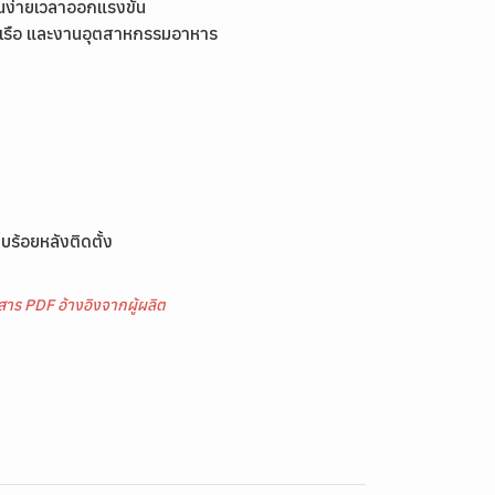
ิ่นง่ายเวลาออกแรงขัน
านเรือ และงานอุตสาหกรรมอาหาร
บร้อยหลังติดตั้ง
าร PDF อ้างอิงจากผู้ผลิต