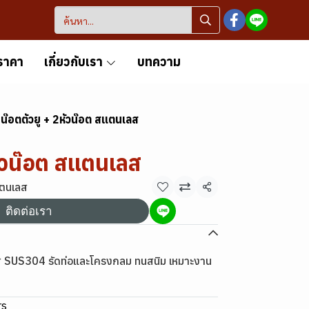
ราคา
เกี่ยวกับเรา
บทความ
น๊อตตัวยู + 2หัวน๊อต สแตนเลส
หัวน๊อต สแตนเลส
แตนเลส
แชร์
ติดต่อเรา
เลส SUS304 รัดท่อและโครงกลม ทนสนิม เหมาะงาน
rs