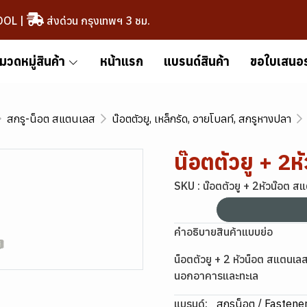
OOL
|
ส่งด่วน กรุงเทพฯ 3 ชม.
มวดหมู่สินค้า
หน้าแรก
แบรนด์สินค้า
ขอใบเสนอ
สกรู-น็อต สแตนเลส
น๊อตตัวยู, เหล็กรัด, อายโบลท์, สกรูหางปลา
น๊อตตัวยู + 2
SKU : น๊อตตัวยู + 2หัวน๊อต ส
คำอธิบายสินค้าแบบย่อ
น็อตตัวยู + 2 หัวน็อต สแตน
นอกอาคารและทะเล
แบรนด์:
สกรูน็อต / Fastene