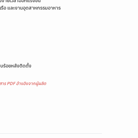
ิ่นง่ายเวลาออกแรงขัน
านเรือ และงานอุตสาหกรรมอาหาร
บร้อยหลังติดตั้ง
าร PDF อ้างอิงจากผู้ผลิต