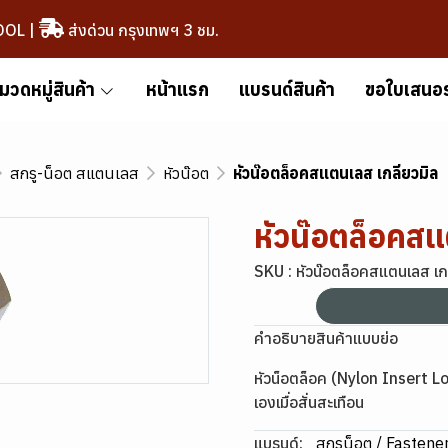
OOL
|
ส่งด่วน กรุงเทพฯ 3 ชม.
มวดหมู่สินค้า
หน้าแรก
แบรนด์สินค้า
ขอใบเสนอ
สกรู-น็อต สแตนเลส
หัวน๊อต
หัวน๊อตล็อคสแตนเลส เกลียวมิล
หัวน๊อตล็อคสแ
SKU : หัวน๊อตล็อคสแตนเลส เก
คำอธิบายสินค้าแบบย่อ
หัวน็อตล็อค (Nylon Insert 
เองเมื่อสั่นสะเทือน
แบรนด์:
สกรูน็อต / Fastene