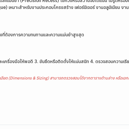
กและแม่นยำ (Precision Recess) ไขควงหรือสว่านจับได้แน่น ไม่รูดหรือบ
ue) เหมาะสำหรับงานประกอบโครงสร้าง เฟอร์นิเจอร์ งานอลูมิเนียม ง
ุงที่ต้องการความทนทานและความแม่นยำสูงสุด
รื่องมือให้พอดี 3. ขันยึดหรือติดตั้งให้แน่นสนิท 4. ตรวจสอบความเรีย
เอียด (Dimensions & Sizing) สามารถตรวจสอบได้จากตารางด้านล่าง หรือเอกส