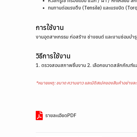
หัวสกรูเซาะร่องแบบ แฉก / ผ่า / หกเหลี่ยม ลึ
ทนทานต่อแรงดึง (Tensile) และแรงบิด (Torq
การใช้งาน
งานอุตสาหกรรม ก่อสร้าง ช่างยนต์ และงานซ่อมบำร
วิธีการใช้งาน
1. ตรวจสอบสภาพชิ้นงาน 2. เลือกขนาดสลักภัณฑ์และเค
*หมายเหตุ: ขนาด ความยาว และมิติสเปคของสินค้าอย่างละ
รายละเอียดPDF