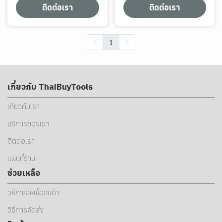
ติดต่อเรา
ติดต่อเรา
1
เกี่ยวกับ ThaiBuyTools
เกี่ยวกับเรา
บริการของเรา
ติดต่อเรา
แผนที่ร้าน
ช่วยเหลือ
วิธีการสั่งซื้อสินค้า
วิธีการจัดส่ง