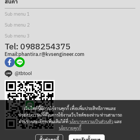
สินค้า
Sub menu 1
Sub menu 2
Sub menu 3
Tel: 0988254375
Email:phantira.r@kvsengineer.com
@tbtool
เว็บไซต์นี้มีการใช้งานคุกกี้ เพื่อเพิ่มประสิทธิภาพและ
ประสบการณ์ที่ดีในการใช้งานเว็บไซต์ของท่าน ท่านสามารถ
อ่านรายละเอียดเพิ่มเติมได้ที่
นโยบายความเป็นส่วนตัว
และ
นโยบายคุกกี้
ตั้งค่าคุกกี้
ยอมรับทั้งหมด