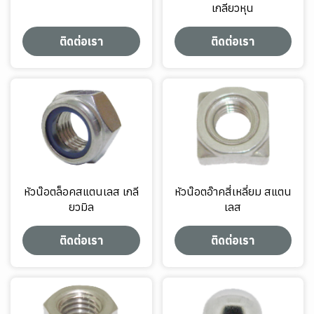
เกลียวหุน
ติดต่อเรา
ติดต่อเรา
หัวน๊อตล็อคสแตนเลส เกลี
หัวน๊อตอ๊าคสี่เหลี่ยม สแตน
ยวมิล
เลส
ติดต่อเรา
ติดต่อเรา