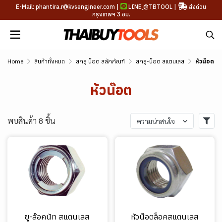
E-Mail: phantira.r@kvsengineer.com |
LINE
@TBTOOL
|
ส่งด่วน
กรุงเทพฯ 3 ชม.
Home
สินค้าทั้งหมด
สกรู น็อต สลักภัณฑ์
สกรู-น็อต สแตนเลส
หัวน๊อต
หัวน๊อต
พบสินค้า 8 ชิ้น
ความน่าสนใจ
ยู-ล๊อคนัท สแตนเลส
หัวน๊อตล็อคสแตนเลส