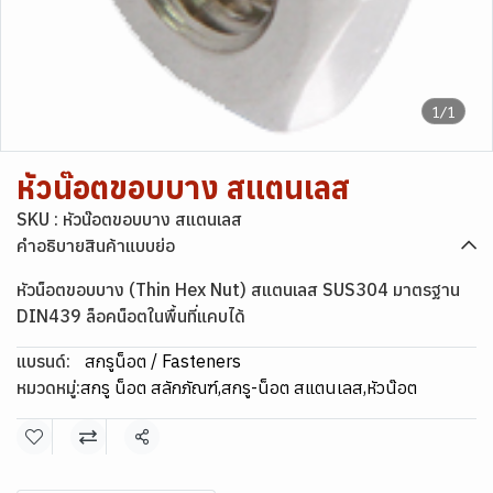
1/1
หัวน๊อตขอบบาง สแตนเลส
SKU : หัวน๊อตขอบบาง สแตนเลส
คำอธิบายสินค้าแบบย่อ
หัวน็อตขอบบาง (Thin Hex Nut) สแตนเลส SUS304 มาตรฐาน
DIN439 ล็อคน็อตในพื้นที่แคบได้
แบรนด์:
สกรูน็อต / Fasteners
หมวดหมู่:
สกรู น็อต สลักภัณฑ์
,
สกรู-น็อต สแตนเลส
,
หัวน๊อต
แชร์