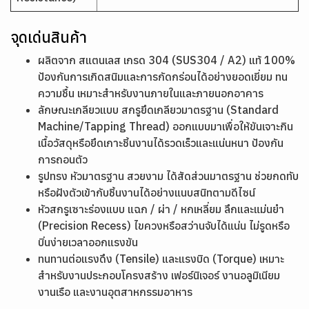
จุดเด่นสินค้า
ผลิตจาก สแตนเลส เกรด 304 (SUS304 / A2) แท้ 100%
ป้องกันการเกิดสนิมและการกัดกร่อนได้อย่างยอดเยี่ยม ทน
ความชื้น เหมาะสำหรับงานภายในและภายนอกอาคาร
ลักษณะเกลียวแบบ สกรูยึดเกลียวมาตรฐาน (Standard
Machine/Tapping Thread) ออกแบบมาเพื่อให้ขันเจาะกิน
เนื้อวัสดุหรือยึดเกาะชิ้นงานได้รวดเร็วและแน่นหนา ป้องกัน
การถอนตัว
รูปทรง หัวมาตรฐาน สวยงาม ได้สัดส่วนมาตรฐาน ช่วยกดทับ
หรือฝังตัวเข้ากับชิ้นงานได้อย่างแนบสนิทตามดีไซน์
หัวสกรูเซาะร่องแบบ แฉก / ผ่า / หกเหลี่ยม ลึกและแม่นยำ
(Precision Recess) ไขควงหรือสว่านจับได้แน่น ไม่รูดหรือ
บิ่นง่ายเวลาออกแรงขัน
ทนทานต่อแรงดึง (Tensile) และแรงบิด (Torque) เหมาะ
สำหรับงานประกอบโครงสร้าง เฟอร์นิเจอร์ งานอลูมิเนียม
งานเรือ และงานอุตสาหกรรมอาหาร