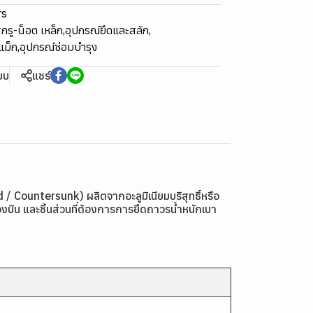
rs
กรู-น็อต เหล็ก
,
อุปกรณ์ยึดและสลัก
,
กแม็ก
,
อุปกรณ์ซ่อมบำรุง
ียบ
แชร์
Countersunk) ผลิตจากอะลูมิเนียมบริสุทธิ์หรือ
่องบิน และชิ้นส่วนที่ต้องการการยึดถาวรน้ำหนักเบา