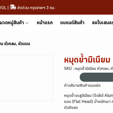
OOL
|
ส่งด่วน กรุงเทพฯ 3 ชม.
มวดหมู่สินค้า
หน้าแรก
แบรนด์สินค้า
ขอใบเสนอ
ียม หัวกลม, หัวแบน
หมุดย้ำมิเนียม
SKU : หมุดย้ำมิเนียม หัวกลม, 
คำอธิบายสินค้าแบบย่อ
หมุดย้ำอะลูมิเนียม (Solid A
แบน (Flat Head) น้ำหนักเบา ท
ตัวถังรถ