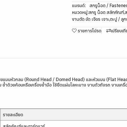
แบรนด์:
สกรูน็อต / Fastene
หมวดหมู่:
สกรู น็อต สลักภัณฑ์
,
ส
งานตัด ขัด เจียร เจาะ
,
ตะปู / ลู
รายการโปรด
เปรียบเท
น่ายแบบหัวกลม (Round Head / Domed Head) และหัวแบน (Flat Head / 
ม ย้ำด้วยค้อนหรือเครื่องย้ำมือ ใช้ยึดแผ่นโลหะบาง งานตัวถังรถ งานเครื
รายละเอียด
สลักภัณฑ์และฮาร์ดแวร์