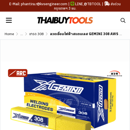
E-Mail: phantira.r@kvsengineer.com |
LINE
@TBTOOL
|
ส่งด่วน
กรุงเทพฯ 3 ชม.
Home
...
เกรด 308
ลวดเชื่อมไฟฟ้าสแตนเลส GEMINI 308 AWS A5.4 E308-16