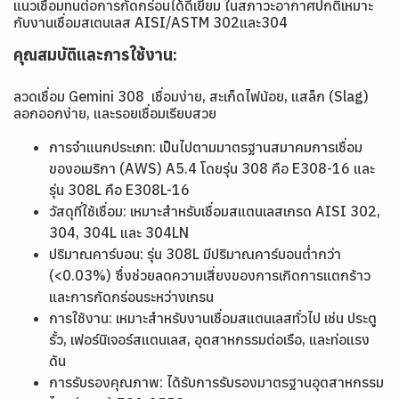
แนวเชื่อมทนต่อการกัดกร่อนได้ดีเยี่ยม ในสภาวะอากาศปกติเหมาะ
กับงานเชื่อมสเตนเลส AISI/ASTM 302และ304
คุณสมบัติและการใช้งาน:
ลวดเชื่อม Gemini 308 เชื่อมง่าย, สะเก็ดไฟน้อย, แสล็ก (Slag)
ลอกออกง่าย, และรอยเชื่อมเรียบสวย
การจำแนกประเภท: เป็นไปตามมาตรฐานสมาคมการเชื่อม
ของอเมริกา (AWS) A5.4 โดยรุ่น 308 คือ E308-16 และ
รุ่น 308L คือ E308L-16
วัสดุที่ใช้เชื่อม: เหมาะสำหรับเชื่อมสแตนเลสเกรด AISI 302,
304, 304L และ 304LN
ปริมาณคาร์บอน: รุ่น 308L มีปริมาณคาร์บอนต่ำกว่า
(<0.03%) ซึ่งช่วยลดความเสี่ยงของการเกิดการแตกร้าว
และการกัดกร่อนระหว่างเกรน
การใช้งาน: เหมาะสำหรับงานเชื่อมสแตนเลสทั่วไป เช่น ประตู
รั้ว, เฟอร์นิเจอร์สแตนเลส, อุตสาหกรรมต่อเรือ, และท่อแรง
ดัน
การรับรองคุณภาพ: ได้รับการรับรองมาตรฐานอุตสาหกรรม