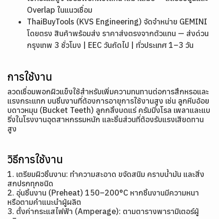
Overlap ในแนวเชื่อม
ThaiBuyTools (KVS Engineering) จัดจำหน่าย GEMINI
โดยตรง สินค้าพร้อมส่ง ราคาส่งตรงจากตัวแทน — ส่งด่วน
กรุงเทพ 3 ชั่วโมง | EEC วันถัดไป | ทั่วประเทศ 1–3 วัน
การใช้งาน
ลวดเชื่อมพอกผิวแข็งใช้สำหรับเพิ่มความทนทานต่อการสึกหรอและ
แรงกระแทก บนชิ้นงานที่ต้องการอายุการใช้งานสูง เช่น ลูกหีบอ้อย
บดาวหมุน (Bucket Teeth) ลูกกลิ้งบดแร่ ครัมมิ่งโรล เพลาและแบ
ริ่งในโรงงานอุตสาหกรรมหนัก และชิ้นส่วนที่ต้องรับแรงเสียดทาน
สูง
วิธีการใช้งาน
1. เตรียมผิวชิ้นงาน: ทำความสะอาด ขจัดสนิม คราบน้ำมัน และสิ่ง
สกปรกทุกชนิด
2. อุ่นชิ้นงาน (Preheat) 150–200°C หากชิ้นงานมีความหนา
หรือตามคำแนะนำผู้ผลิต
3. ตั้งค่ากระแสไฟฟ้า (Amperage): ตามตารางพารามิเตอร์ผู้