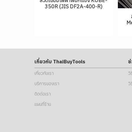
ลวดเชื่อมไฟฟ้าพอกแข็ง KOBE-
350R (JIS DF2A-400-R)
Me
เกี่ยวกับ ThaiBuyTools
ช
เกี่ยวกับเรา
วิ
บริการของเรา
วิ
ติดต่อเรา
แผนที่ร้าน