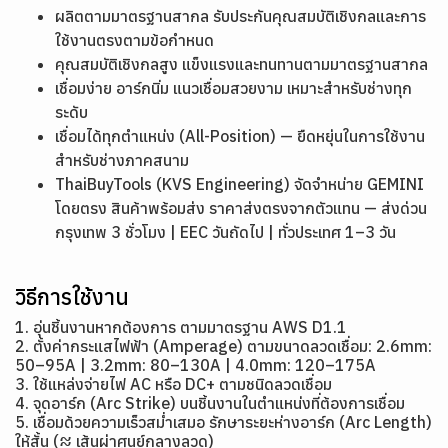
ผลิตตามมาตรฐานสากล รับประกันคุณสมบัติเชิงกลและการ
ใช้งานตรงตามข้อกำหนด
คุณสมบัติเชิงกลสูง แข็งแรงและทนทานตามมาตรฐานสากล
เชื่อมง่าย อาร์กนิ่ม แนวเชื่อมสวยงาม เหมาะสำหรับช่างทุก
ระดับ
เชื่อมได้ทุกตำแหน่ง (All-Position) — ยืดหยุ่นในการใช้งาน
สำหรับช่างภาคสนาม
ThaiBuyTools (KVS Engineering) จัดจำหน่าย GEMINI
โดยตรง สินค้าพร้อมส่ง ราคาส่งตรงจากตัวแทน — ส่งด่วน
กรุงเทพ 3 ชั่วโมง | EEC วันถัดไป | ทั่วประเทศ 1–3 วัน
วิธีการใช้งาน
1. อุ่นชิ้นงานหากต้องการ ตามมาตรฐาน AWS D1.1
2. ตั้งค่ากระแสไฟฟ้า (Amperage) ตามขนาดลวดเชื่อม: 2.6mm:
50–95A | 3.2mm: 80–130A | 4.0mm: 120–175A
3. ใช้แหล่งจ่ายไฟ AC หรือ DC+ ตามชนิดลวดเชื่อม
4. จุดอาร์ก (Arc Strike) บนชิ้นงานในตำแหน่งที่ต้องการเชื่อม
5. เชื่อมด้วยความเร็วสม่ำเสมอ รักษาระยะห่างอาร์ก (Arc Length)
ให้สั้น (≈ เส้นผ่าศูนย์กลางลวด)