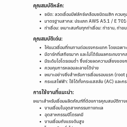
คุณสมบัติหลัก:
ชนิด: ลวดเชื่อมมีฟลักซ์เคลือบชนิดเบสิก ควบ
มาตรฐานสากล: ประเภท AWS A5.1 / E 701
ท่าเชื่อม: เหมาะสมกับทุกท่าเชื่อม: ท่าราบ, ท่าข
คุณสมบัติเด่น:
ให้แนวเชื่อมที่ทนทานต่อแรงกระแทก โดยเฉพาะที
มีอาร์กที่เสถียรมาก และไม่ได้รับผลกระทบจาก
มีระดับไฮโดรเจนต่ำ ซึ่งช่วยลดความเสี่ยงของ
ควบคุมการหลอมละลายได้ง่าย
เหมาะอย่างยิ่งสำหรับการเชื่อมรอบแรก (root
กระแสไฟฟ้า: ใช้ได้ทั้งกระแสสลับ (AC) และ
การใช้งานที่แนะนำ:
เหมาะสำหรับเชื่อมผลิตภัณฑ์ที่ต้องการคุณสมบัติทางก
งานเชื่อมในอุตสาหกรรมทางทะเล
อุตสาหกรรมปิโตรเคมี
งานเชื่อมถังแรงดันสูง