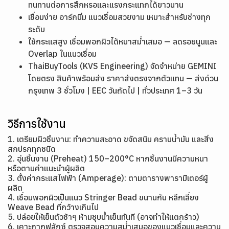
ทนทานต่อการสึกหรอและแรงกระแทกได้ยาวนาน
เชื่อมง่าย อาร์กนิ่ม แนวเชื่อมสวยงาม เหมาะสำหรับช่างทุก
ระดับ
ใช้กระแสสูง เชื่อมพอกผิวได้หนาสม่ำเสมอ — ลดรอยนูนและ
Overlap ในแนวเชื่อม
ThaiBuyTools (KVS Engineering) จัดจำหน่าย GEMINI
โดยตรง สินค้าพร้อมส่ง ราคาส่งตรงจากตัวแทน — ส่งด่วน
กรุงเทพ 3 ชั่วโมง | EEC วันถัดไป | ทั่วประเทศ 1–3 วัน
วิธีการใช้งาน
1. เตรียมผิวชิ้นงาน: ทำความสะอาด ขจัดสนิม คราบน้ำมัน และสิ่ง
สกปรกทุกชนิด
2. อุ่นชิ้นงาน (Preheat) 150–200°C หากชิ้นงานมีความหนา
หรือตามคำแนะนำผู้ผลิต
3. ตั้งค่ากระแสไฟฟ้า (Amperage): ตามตารางพารามิเตอร์ผู้
ผลิต
4. เชื่อมพอกผิวเป็นแนว Stringer Bead ขนานกัน หลีกเลี่ยง
Weave Bead ที่กว้างเกินไป
5. ปล่อยให้เย็นตัวช้าๆ ห้ามชุบน้ำเย็นทันที (อาจทำให้แตกร้าว)
6. เคาะกากฟลักซ์ ตรวจสอบความสม่ำเสมอของแนวเชื่อมและความ