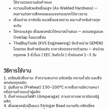
ใช้งานตรงตามข้อกำหนด
ความแข็งผิวหลังเชื่อมสูง (As-Welded Hardness) —
ทนทานต่อการสึกหรอและแรงกระแทกได้ยาวนาน
เชื่อมง่าย อาร์กนิ่ม แนวเชื่อมสวยงาม เหมาะสำหรับช่างทุก
ระดับ
ใช้กระแสสูง เชื่อมพอกผิวได้หนาสม่ำเสมอ — ลดรอยนูนและ
Overlap ในแนวเชื่อม
ThaiBuyTools (KVS Engineering) จัดจำหน่าย GEMINI
โดยตรง สินค้าพร้อมส่ง ราคาส่งตรงจากตัวแทน — ส่งด่วน
กรุงเทพ 3 ชั่วโมง | EEC วันถัดไป | ทั่วประเทศ 1–3 วัน
วิธีการใช้งาน
1. เตรียมผิวชิ้นงาน: ทำความสะอาด ขจัดสนิม คราบน้ำมัน และสิ่ง
สกปรกทุกชนิด
2. อุ่นชิ้นงาน (Preheat) 150–200°C หากชิ้นงานมีความหนา
หรือตามคำแนะนำผู้ผลิต
3. ตั้งค่ากระแสไฟฟ้า (Amperage): ตามตารางพารามิเตอร์ผู้
ผลิต
4. เชื่อมพอกผิวเป็นแนว Stringer Bead ขนานกัน หลีกเลี่ยง