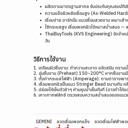
ผลิตตามมาตรฐานสากล รับประกันคุณสมบัติ
ความแข็งผิวหลังเชื่อมสูง (As-Welded Ha
เชื่อมง่าย อาร์กนิ่ม แนวเชื่อมสวยงาม เหมาะสำ
ใช้กระแสสูง เชื่อมพอกผิวได้หนาสม่ำเสมอ — 
ThaiBuyTools (KVS Engineering) จัดจำหน่า
วัน
วิธีการใช้งาน
1. เตรียมผิวชิ้นงาน: ทำความสะอาด ขจัดสนิม คราบน
2. อุ่นชิ้นงาน (Preheat) 150–200°C หากชิ้นงาน
3. ตั้งค่ากระแสไฟฟ้า (Amperage): ตามตารางพาราม
4. เชื่อมพอกผิวเป็นแนว Stringer Bead ขนานกัน หลี
5. ปล่อยให้เย็นตัวช้าๆ ห้ามชุบน้ำเย็นทันที (อาจทำให้
6. เคาะกากฟลักซ์ ตรวจสอบความสม่ำเสมอของแนวเ
GEMINI
ลวดเชื่อมพอกแข็ง
ลวดเชื่อมไฟฟ้าพอ