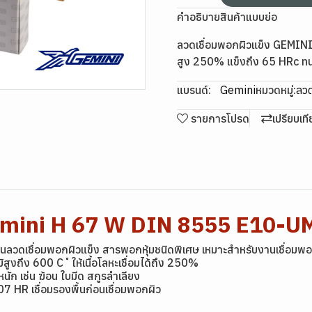
คำอธิบายสินค้าแบบย่อ
ลวดเชื่อมพอกผิวแข็ง GEMINI
สูง 250% แข็งถึง 65 HRc ทน
แบรนด์:
Gemini
หมวดหมู่:
ลวด
รายการโปรด
เปรียบเท
Gemini H 67 W DIN 8555 E10-U
นลวดเชื่อมพอกผิวแข็ง สารพอกหุ้มชนิดพิเศษ เหมาะสำหรับงานเชื่อมพอกผ
ึง 600 C ํ ให้เนื้อโลหะเชื่อมได้ถึง 250%
หนัก เช่น ฆ้อน ใบมีด สกูรลำเลียง
07 HR เชื่อมรองพื้นก่อนเชื่อมพอกผิว