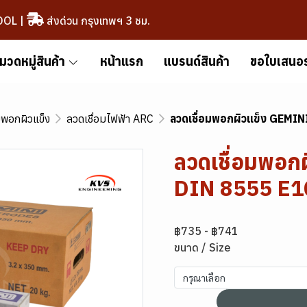
OOL
|
ส่งด่วน กรุงเทพฯ 3 ชม.
มวดหมู่สินค้า
หน้าแรก
แบรนด์สินค้า
ขอใบเสนอ
มพอกผิวแข็ง
ลวดเชื่อมไฟฟ้า ARC
ลวดเชื่อมพอกผิวแข็ง GEM
ลวดเชื่อมพอ
DIN 8555 E
฿735
-
฿741
ขนาด / Size
กรุณาเลือก