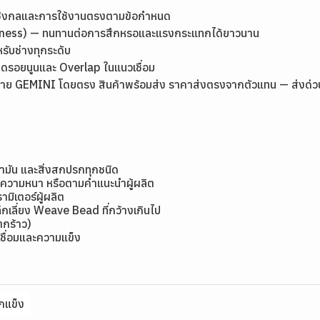
เชิงกลและการใช้งานตรงตามข้อกำหนด
rdness) — ทนทานต่อการสึกหรอและแรงกระแทกได้ยาวนาน
หรับช่างทุกระดับ
ลดรอยนูนและ Overlap ในแนวเชื่อม
ย GEMINI โดยตรง สินค้าพร้อมส่ง ราคาส่งตรงจากตัวแทน — ส่งด่วนกรุ
้ำมัน และสิ่งสกปรกทุกชนิด
มีความหนา หรือตามคำแนะนำผู้ผลิต
ิเตอร์ผู้ผลิต
กเลี่ยง Weave Bead ที่กว้างเกินไป
แตกร้าว)
ชื่อมและความแข็ง
กแข็ง