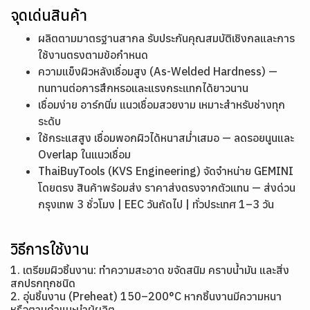
จุดเด่นสินค้า
ผลิตตามมาตรฐานสากล รับประกันคุณสมบัติเชิงกลและการ
ใช้งานตรงตามข้อกำหนด
ความแข็งผิวหลังเชื่อมสูง (As-Welded Hardness) —
ทนทานต่อการสึกหรอและแรงกระแทกได้ยาวนาน
เชื่อมง่าย อาร์กนิ่ม แนวเชื่อมสวยงาม เหมาะสำหรับช่างทุก
ระดับ
ใช้กระแสสูง เชื่อมพอกผิวได้หนาสม่ำเสมอ — ลดรอยนูนและ
Overlap ในแนวเชื่อม
ThaiBuyTools (KVS Engineering) จัดจำหน่าย GEMINI
โดยตรง สินค้าพร้อมส่ง ราคาส่งตรงจากตัวแทน — ส่งด่วน
กรุงเทพ 3 ชั่วโมง | EEC วันถัดไป | ทั่วประเทศ 1–3 วัน
วิธีการใช้งาน
1. เตรียมผิวชิ้นงาน: ทำความสะอาด ขจัดสนิม คราบน้ำมัน และสิ่ง
สกปรกทุกชนิด
2. อุ่นชิ้นงาน (Preheat) 150–200°C หากชิ้นงานมีความหนา
หรือตามคำแนะนำผู้ผลิต