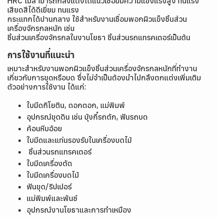
HRC ไม่สามารถกลึงแต่งได้แนวเชื่อมมีความแข็งแรงสูง ทนแรง
เสียดสีได้ดีเยี่ยม ทนแรง
กระแทกได้ปานกลาง ใช้สำหรับงานเชื่อมพอกผิวแข็งชิ้นส่วน
เครื่องจักรกลหนัก เช่น
ชิ้นส่วนเครื่องจักรกลในงานโยธา ชิ้นส่วนรถแทรคเตอร์เป็นต้น
การใช้งานที่แนะนำ
เหมาะสำหรับงานพอกผิวแข็งชิ้นส่วนเครื่องจักรกลหนักที่ทำงาน
เกี่ยวกับการขุดหรือบด ซึ่งไม่จำเป็นต้องนำไปกลึงตกแต่งเพิ่มเติม
ตัวอย่างการใช้งาน ได้แก่:
ใบมีดกิโยติน, ดอกตอก, แม่พิมพ์
อุปกรณ์ขุดดิน เช่น บุ้งกี๋รถตัก, ฟันรถบด
ค้อนหีบอ้อย
ใบมีดและแท่นรองรับในเครื่องบดไม้
ชิ้นส่วนรถแทรคเตอร์
ใบมีดเครื่องตัด
ใบมีดเครื่องบดไม้
ฟันขุด/ริปเปอร์
แม่พิมพ์และพันช์
อุปกรณ์งานโยธาและการทำเหมือง