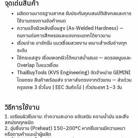
จุดเด่นสินค้า
ผลิตตามมาตรฐานสากล รับประกันคุณสมบัติเชิงกลและการ
ใช้งานตรงตามข้อกำหนด
ความแข็งผิวหลังเชื่อมสูง (As-Welded Hardness) —
ทนทานต่อการสึกหรอและแรงกระแทกได้ยาวนาน
เชื่อมง่าย อาร์กนิ่ม แนวเชื่อมสวยงาม เหมาะสำหรับช่างทุก
ระดับ
ใช้กระแสสูง เชื่อมพอกผิวได้หนาสม่ำเสมอ — ลดรอยนูนและ
Overlap ในแนวเชื่อม
ThaiBuyTools (KVS Engineering) จัดจำหน่าย GEMINI
โดยตรง สินค้าพร้อมส่ง ราคาส่งตรงจากตัวแทน — ส่งด่วน
กรุงเทพ 3 ชั่วโมง | EEC วันถัดไป | ทั่วประเทศ 1–3 วัน
วิธีการใช้งาน
1. เตรียมผิวชิ้นงาน: ทำความสะอาด ขจัดสนิม คราบน้ำมัน และสิ่ง
สกปรกทุกชนิด
2. อุ่นชิ้นงาน (Preheat) 150–200°C หากชิ้นงานมีความหนา
หรือตามคำแนะนำผู้ผลิต