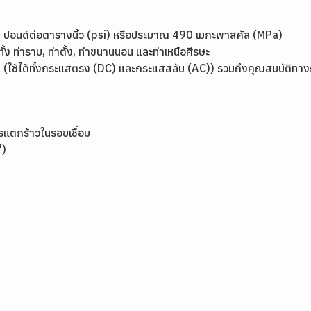
000 ปอนด์ต่อตารางนิ้ว (psi) หรือประมาณ 490 เมกะพาสคัล (MPa)
ทั้ง ท่าราบ, ท่าตั้ง, ท่าขนานนอน และท่าเหนือศีรษะ
ช้ (ใช้ได้ทั้งกระแสตรง (DC) และกระแสสลับ (AC)) รวมถึงคุณสมบัติทาง
แตกร้าวในรอยเชื่อม
")