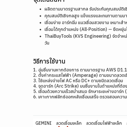
ผลิตตามมาตรฐานสากล รับประกันคุณสมบัติ
คุณสมบัติเชิงกลสูง แข็งแรงและทนทานตาม
เชื่อมง่าย อาร์กนิ่ม แนวเชื่อมสวยงาม เหมาะสำ
เชื่อมได้ทุกตำแหน่ง (All-Position) — ยืดหย
ThaiBuyTools (KVS Engineering) จัดจำหน่า
วัน
วิธีการใช้งาน
1. อุ่นชิ้นงานหากต้องการ ตามมาตรฐาน AWS D1.
2. ตั้งค่ากระแสไฟฟ้า (Amperage) ตามขนาดลว
3. ใช้แหล่งจ่ายไฟ AC หรือ DC+ ตามชนิดลวดเชื่อม
4. จุดอาร์ก (Arc Strike) บนชิ้นงานในตำแหน่งที่ต้อง
5. เชื่อมด้วยความเร็วสม่ำเสมอ รักษาระยะห่างอาร์ก 
6. เคาะกากฟลักซ์ออกหลังเชื่อมเสร็จ ตรวจสอบความ
GEMINI
ลวดเชื่อมเหล็ก
ลวดเชื่อมไฟฟ้าเหล็ก