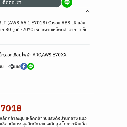
ติดต่อเรา
8LT (AWS A5.1 E7018) รับรอง ABS LR แข็ง
80 จูลที่ -20°C เหมาะงานเหล็กกล้าอากาศเย็น
ล็ก
,
ลวดเชื่อมไฟฟ้า ARC
,
AWS E70XX
ียบ
แชร์
E7018
 เหล็กกล้าละมุน เหล็กกล้าทนแรงดึงปานกลาง แนว
อมถังบรรจุผลิตภัณฑ์แรงดันสูง โดยจะเพิ่มเนื้อ