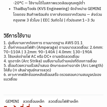
-20°C — ใช้งานได้ในสภาพแวดล้อมอุณหภูมิต่ำ
ThaiBuyTools (KVS Engineering) จัดจำหน่าย GEMINI
โดยตรง สินค้าพร้อมส่ง ราคาส่งตรงจากตัวแทน — ส่งด่วน
กรุงเทพ 3 ชั่วโมง | EEC วันถัดไป | ทั่วประเทศ 1–3 วัน
วิธีการใช้งาน
1. อุ่นชิ้นงานหากต้องการ ตามมาตรฐาน AWS D1.1
2. ตั้งค่ากระแสไฟฟ้า (Amperage) ตามขนาดลวดเชื่อม: 2.6mm:
70–110A | 3.2mm: 90–140A | 4.0mm: 130–190A
3. ใช้แหล่งจ่ายไฟ AC หรือ DC+ ตามชนิดลวดเชื่อม
4. จุดอาร์ก (Arc Strike) บนชิ้นงานในตำแหน่งที่ต้องการเชื่อม
5. เชื่อมด้วยความเร็วสม่ำเสมอ รักษาระยะห่างอาร์ก (Arc Length)
ให้สั้น (≈ เส้นผ่าศูนย์กลางลวด)
6. เคาะกากฟลักซ์ออกหลังเชื่อมเสร็จ ตรวจสอบความสมบูรณ์ของ
แนวเชื่อม
GEMINI
ลวดเชื่อมเหล็ก
ลวดเชื่อมไฟฟ้าเหล็ก