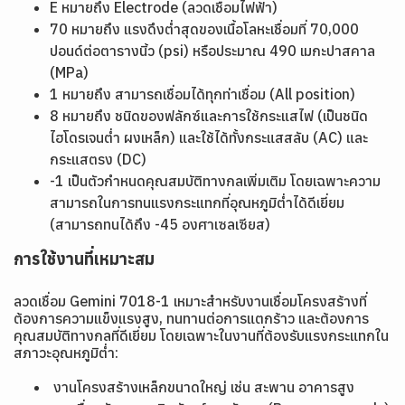
E หมายถึง Electrode (ลวดเชื่อมไฟฟ้า)
70 หมายถึง แรงดึงต่ำสุดของเนื้อโลหะเชื่อมที่ 70,000
ปอนด์ต่อตารางนิ้ว (psi) หรือประมาณ 490 เมกะปาสคาล
(MPa)
1 หมายถึง สามารถเชื่อมได้ทุกท่าเชื่อม (All position)
8 หมายถึง ชนิดของฟลักซ์และการใช้กระแสไฟ (เป็นชนิด
ไฮโดรเจนต่ำ ผงเหล็ก) และใช้ได้ทั้งกระแสสลับ (AC) และ
กระแสตรง (DC)
-1 เป็นตัวกำหนดคุณสมบัติทางกลเพิ่มเติม โดยเฉพาะความ
สามารถในการทนแรงกระแทกที่อุณหภูมิต่ำได้ดีเยี่ยม
(สามารถทนได้ถึง -45 องศาเซลเซียส)
การใช้งานที่เหมาะสม
ลวดเชื่อม Gemini 7018-1 เหมาะสำหรับงานเชื่อมโครงสร้างที่
ต้องการความแข็งแรงสูง, ทนทานต่อการแตกร้าว และต้องการ
คุณสมบัติทางกลที่ดีเยี่ยม โดยเฉพาะในงานที่ต้องรับแรงกระแทกใน
สภาวะอุณหภูมิต่ำ:
งานโครงสร้างเหล็กขนาดใหญ่ เช่น สะพาน อาคารสูง