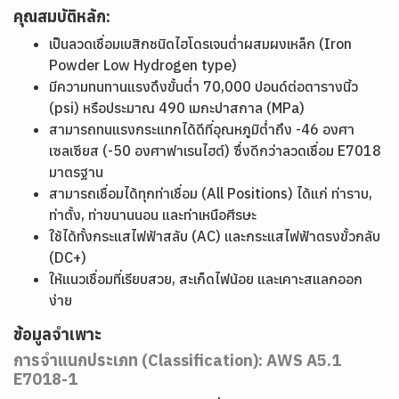
คุณสมบัติหลัก:
เป็นลวดเชื่อมเบสิกชนิดไฮโดรเจนต่ำผสมผงเหล็ก (Iron
Powder Low Hydrogen type)
มีความทนทานแรงดึงขั้นต่ำ 70,000 ปอนด์ต่อตารางนิ้ว
(psi) หรือประมาณ 490 เมกะปาสกาล (MPa)
สามารถทนแรงกระแทกได้ดีที่อุณหภูมิต่ำถึง -46 องศา
เซลเซียส (-50 องศาฟาเรนไฮต์) ซึ่งดีกว่าลวดเชื่อม E7018
มาตรฐาน
สามารถเชื่อมได้ทุกท่าเชื่อม (All Positions) ได้แก่ ท่าราบ,
ท่าตั้ง, ท่าขนานนอน และท่าเหนือศีรษะ
ใช้ได้ทั้งกระแสไฟฟ้าสลับ (AC) และกระแสไฟฟ้าตรงขั้วกลับ
(DC+)
ให้แนวเชื่อมที่เรียบสวย, สะเก็ดไฟน้อย และเคาะสแลกออก
ง่าย
ข้อมูลจำเพาะ
การจำแนกประเภท (Classification): AWS A5.1
E7018-1