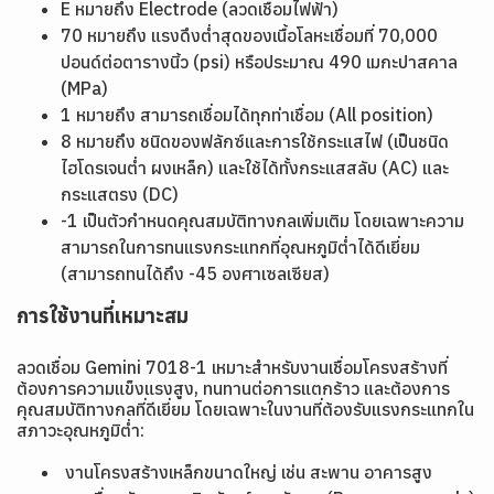
E หมายถึง Electrode (ลวดเชื่อมไฟฟ้า)
70 หมายถึง แรงดึงต่ำสุดของเนื้อโลหะเชื่อมที่ 70,000
ปอนด์ต่อตารางนิ้ว (psi) หรือประมาณ 490 เมกะปาสคาล
(MPa)
1 หมายถึง สามารถเชื่อมได้ทุกท่าเชื่อม (All position)
8 หมายถึง ชนิดของฟลักซ์และการใช้กระแสไฟ (เป็นชนิด
ไฮโดรเจนต่ำ ผงเหล็ก) และใช้ได้ทั้งกระแสสลับ (AC) และ
กระแสตรง (DC)
-1 เป็นตัวกำหนดคุณสมบัติทางกลเพิ่มเติม โดยเฉพาะความ
สามารถในการทนแรงกระแทกที่อุณหภูมิต่ำได้ดีเยี่ยม
(สามารถทนได้ถึง -45 องศาเซลเซียส)
การใช้งานที่เหมาะสม
ลวดเชื่อม Gemini 7018-1 เหมาะสำหรับงานเชื่อมโครงสร้างที่
ต้องการความแข็งแรงสูง, ทนทานต่อการแตกร้าว และต้องการ
คุณสมบัติทางกลที่ดีเยี่ยม โดยเฉพาะในงานที่ต้องรับแรงกระแทกใน
สภาวะอุณหภูมิต่ำ:
งานโครงสร้างเหล็กขนาดใหญ่ เช่น สะพาน อาคารสูง