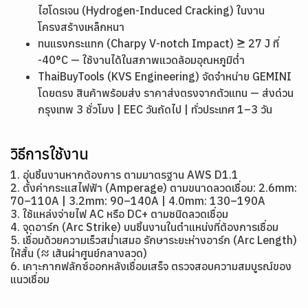
ไฮโดรเจน (Hydrogen-Induced Cracking) ในงาน
โครงสร้างเหล็กหนา
ทนแรงกระแทก (Charpy V-notch Impact) ≥ 27 J ที่
-40°C — ใช้งานได้ในสภาพแวดล้อมอุณหภูมิต่ำ
ThaiBuyTools (KVS Engineering) จัดจำหน่าย GEMINI
โดยตรง สินค้าพร้อมส่ง ราคาส่งตรงจากตัวแทน — ส่งด่วน
กรุงเทพ 3 ชั่วโมง | EEC วันถัดไป | ทั่วประเทศ 1–3 วัน
วิธีการใช้งาน
1. อุ่นชิ้นงานหากต้องการ ตามมาตรฐาน AWS D1.1
2. ตั้งค่ากระแสไฟฟ้า (Amperage) ตามขนาดลวดเชื่อม: 2.6mm:
70–110A | 3.2mm: 90–140A | 4.0mm: 130–190A
3. ใช้แหล่งจ่ายไฟ AC หรือ DC+ ตามชนิดลวดเชื่อม
4. จุดอาร์ก (Arc Strike) บนชิ้นงานในตำแหน่งที่ต้องการเชื่อม
5. เชื่อมด้วยความเร็วสม่ำเสมอ รักษาระยะห่างอาร์ก (Arc Length)
ให้สั้น (≈ เส้นผ่าศูนย์กลางลวด)
6. เคาะกากฟลักซ์ออกหลังเชื่อมเสร็จ ตรวจสอบความสมบูรณ์ของ
แนวเชื่อม