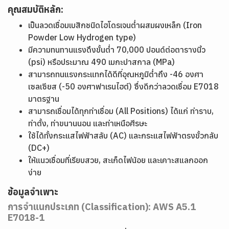
คุณสมบัติหลัก:
เป็นลวดเชื่อมเบสิกชนิดไฮโดรเจนต่ำผสมผงเหล็ก (Iron
Powder Low Hydrogen type)
มีความทนทานแรงดึงขั้นต่ำ 70,000 ปอนด์ต่อตารางนิ้ว
(psi) หรือประมาณ 490 เมกะปาสกาล (MPa)
สามารถทนแรงกระแทกได้ดีที่อุณหภูมิต่ำถึง -46 องศา
เซลเซียส (-50 องศาฟาเรนไฮต์) ซึ่งดีกว่าลวดเชื่อม E7018
มาตรฐาน
สามารถเชื่อมได้ทุกท่าเชื่อม (All Positions) ได้แก่ ท่าราบ,
ท่าตั้ง, ท่าขนานนอน และท่าเหนือศีรษะ
ใช้ได้ทั้งกระแสไฟฟ้าสลับ (AC) และกระแสไฟฟ้าตรงขั้วกลับ
(DC+)
ให้แนวเชื่อมที่เรียบสวย, สะเก็ดไฟน้อย และเคาะสแลกออก
ง่าย
ข้อมูลจำเพาะ
การจำแนกประเภท (Classification): AWS A5.1
E7018-1