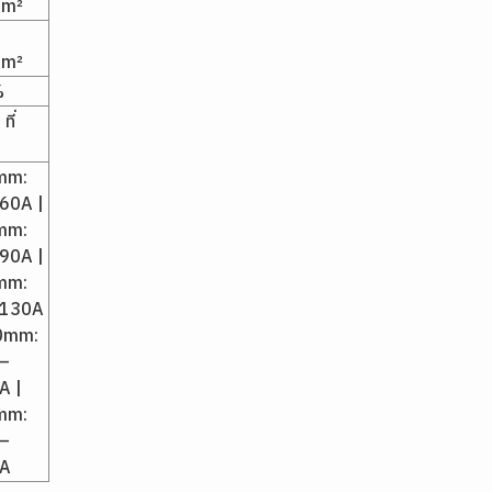
mm²
mm²
%
ที่
mm:
60A |
mm:
90A |
mm:
130A
.0mm:
–
A |
mm:
–
A