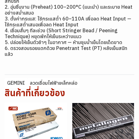
สกปรก
2. อุ่นชิ้นงาน (Preheat) 100–200°C (แนะนำ) และระบาย Heat
อย่างสม่ำเสมอ
3. ตั้งค่ากระแส: ใช้กระแสต่ำ 60–110A เพื่อลด Heat Input —
ใช้กระแสต่ำเสมอเพื่อลด Heat Input
4. เชื่อมสั้นๆ ทีละช่วง (Short Stringer Bead / Peening
Technique) หยุดพักให้เย็นระหว่างแนว
5. ปล่อยให้เย็นตัวช้าๆ ในอากาศ — ห้ามชุบน้ำเย็นโดยเด็ดขาด
6. ตรวจสอบรอยแตกด้วย Penetrant Test (PT) หลังเย็นสนิท
แล้ว
GEMINI
ลวดเชื่อมไฟฟ้าเหล็กหล่อ
สินค้าที่เกี่ยวข้อง