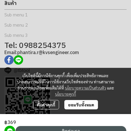
สินค้า
Sub menu 1
Sub menu 2
Sub menu 3
Tel: 0988254375
Email:phantira.r@kvsengineer.com
@tbtool
เว็บไซต์นี้มีการใช้งานคุกกี้ เพื่อเพิ่มประสิทธิภาพและ
ประสบการณ์ที่ดีในการใช้งานเว็บไซต์ของท่าน ท่านสามารถ
อ่านรายละเอียดเพิ่มเติมได้ที่
นโยบายความเป็นส่วนตัว
และ
นโยบายคุกกี้
ตั้งค่าคุกกี้
ยอมรับทั้งหมด
฿369