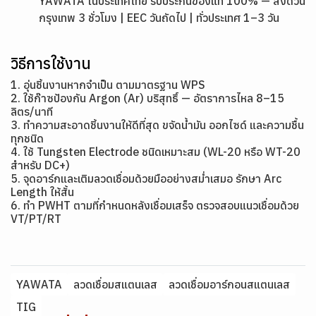
YAWATA ในประเทศไทย รับประกันของแท้ 100% — ส่งด่วน
กรุงเทพ 3 ชั่วโมง | EEC วันถัดไป | ทั่วประเทศ 1–3 วัน
วิธีการใช้งาน
1. อุ่นชิ้นงานหากจำเป็น ตามมาตรฐาน WPS
2. ใช้ก๊าซป้องกัน Argon (Ar) บริสุทธิ์ — อัตราการไหล 8–15
ลิตร/นาที
3. ทำความสะอาดชิ้นงานให้ดีที่สุด ขจัดน้ำมัน ออกไซด์ และความชื้น
ทุกชนิด
4. ใช้ Tungsten Electrode ชนิดเหมาะสม (WL-20 หรือ WT-20
สำหรับ DC+)
5. จุดอาร์กและเติมลวดเชื่อมด้วยมืออย่างสม่ำเสมอ รักษา Arc
Length ให้สั้น
6. ทำ PWHT ตามที่กำหนดหลังเชื่อมเสร็จ ตรวจสอบแนวเชื่อมด้วย
VT/PT/RT
YAWATA
ลวดเชื่อมสแตนเลส
ลวดเชื่อมอาร์กอนสแตนเลส
TIG