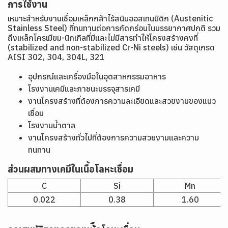
การใช้งาน
เหมาะสำหรับงานเชื่อมเหล็กกล้าไร้สนิมออสเทนนิติก (Austenitic
Stainless Steel) ที่ทนทานต่อการกัดกร่อนในบรรยากาศปกติ รวม
ถึงเหล็กโครเมียม-นิกเกิลที่มีและไม่มีสารทำให้โครงสร้างคงที่
(stabilized and non-stabilized Cr-Ni steels) เช่น วัสดุเกรด
AISI 302, 304, 304L, 321
อุปกรณ์และเครื่องมือในอุตสาหกรรมอาหาร
โรงงานเคมีและภาชนะบรรจุสารเคมี
งานโครงสร้างที่ต้องการความละเอียดและสวยงามของแนว
เชื่อม
โรงงานน้ำตาล
งานโครงสร้างทั่วไปที่ต้องการความสวยงามและความ
ทนทาน
ส่วนผสมทางเคมีในเนื้อโลหะเชื่อม
C
Si
Mn
0.022
0.38
1.60