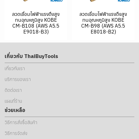
ลวดเชื่อมไฟฟ้าแรงดึงสูง
ลวดเชื่อมไฟฟ้าแรงดึงสูง
ทนอุณหภูมิสูง KOBE
ทนอุณหภูมิสูง KOBE
CM-B108 (AWS A5.5
CM-B98 (AWS A5.5
E9018-B3)
E8018-B2)
เกี่ยวกับ ThaiBuyTools
เกี่ยวกับเรา
บริการของเรา
ติดต่อเรา
แผนที่ร้าน
ช่วยเหลือ
วิธีการสั่งซื้อสินค้า
วิธีการจัดส่ง