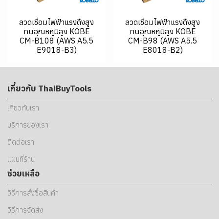
ลวดเชื่อมไฟฟ้าแรงดึงสูง
ลวดเชื่อมไฟฟ้าแรงดึงสูง
ทนอุณหภูมิสูง KOBE
ทนอุณหภูมิสูง KOBE
CM-B108 (AWS A5.5
CM-B98 (AWS A5.5
E9018-B3)
E8018-B2)
เกี่ยวกับ ThaiBuyTools
เกี่ยวกับเรา
บริการของเรา
ติดต่อเรา
แผนที่ร้าน
ช่วยเหลือ
วิธีการสั่งซื้อสินค้า
วิธีการจัดส่ง