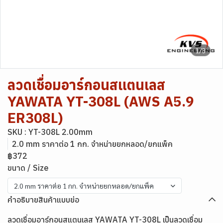
1/3
ลวดเชื่อมอาร์กอนสแตนเลส
YAWATA YT-308L (AWS A5.9
ER308L)
SKU : YT-308L 2.00mm
2.0 mm ราคาต่อ 1 กก. จำหน่ายยกหลอด/ยกแพ็ค
฿372
ขนาด / Size
2.0 mm ราคาต่อ 1 กก. จำหน่ายยกหลอด/ยกแพ็ค
คำอธิบายสินค้าแบบย่อ
ลวดเชื่อมอาร์กอนสแตนเลส YAWATA YT-308L เป็นลวดเชื่อม