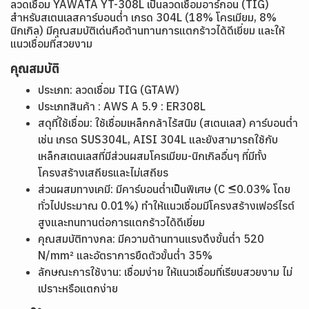
ลวดเชื่อม YAWATA YT-308L เป็นลวดเชื่อมอาร์กอน (TIG)
สำหรับสเตนเลสคาร์บอนต่ำ เกรด 304L (18% โครเมียม, 8%
นิกเกิล) มีคุณสมบัติเด่นคือต้านทานการแตกร้าวได้ดีเยี่ยม และให้
แนวเชื่อมที่สวยงาม
คุณสมบัติ
ประเภท: ลวดเชื่อม TIG (GTAW)
ประเภทสินค้า : AWS A 5.9 : ER308L
สดุที่ใช้เชื่อม: ใช้เชื่อมเหล็กกล้าไร้สนิม (สเตนเลส) คาร์บอนต่ำ
เช่น เกรด SUS304L, AISI 304L และยังสามารถใช้กับ
เหล็กสเตนเลสที่มีส่วนผสมโครเมียม-นิกเกิลอื่นๆ ที่มีทั้ง
โครงสร้างเสถียรและไม่เสถียร
ส่วนผสมทางเคมี: มีคาร์บอนต่ำเป็นพิเศษ (C ≤0.03% โดย
ทั่วไปประมาณ 0.01%) ทำให้แนวเชื่อมมีโครงสร้างเฟอร์ไรต์
สูงและทนทานต่อการแตกร้าวได้ดีเยี่ยม
คุณสมบัติทางกล: มีความต้านทานแรงดึงขั้นต่ำ 520
N/mm² และอัตราการยืดตัวขั้นต่ำ 35%
ลักษณะการใช้งาน: เชื่อมง่าย ให้แนวเชื่อมที่เรียบสวยงาม ไม่
เปราะหรือแตกง่าย