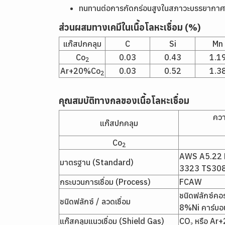
ทนทานต่อการกัดกร่อนสูงในสภาวะบรรยากา
ส่วนผสมทางเคมีในเนื้อโลหะเชื่อม (%)
แก๊สปกคลุม
C
Si
Mn
Co
0.03
0.43
1.1
2
Ar+20%Co
0.03
0.52
1.3
2
คุณสมบัติทางกลของเนื้อโลหะเชื่อม
ควา
แก๊สปกคลุม
Co
2
AWS A5.22 
มาตรฐาน (Standard)
3323 TS308
กระบวนการเชื่อม (Process)
FCAW
ชนิดฟลักซ์คอ
ชนิดฟลักซ์ / ลวดเชื่อม
8%Ni คาร์บอ
แก๊สคลุมแนวเชื่อม (Shield Gas)
CO₂ หรือ A