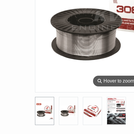
⚲
Hover to zoo