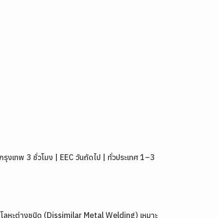
เทพ 3 ชั่วโมง | EEC วันถัดไป | ทั่วประเทศ 1–3
โลหะต่างชนิด (Dissimilar Metal Welding) เหมาะ