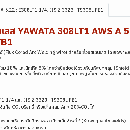
 5.22 : E308LT1-1/4, JIS Z 3323 : TS308L-FB1
แตนเลส YAWATA 308LT1 AWS A 5
FB1
 (Flux Cored Arc Welding wire) สำหรับเชื่อมสเตนเลส โดยเฉพาะเหล็
)
ครเมียม 18% และนิกเกิล 8% โดยจำเป็นต้องใช้ร่วมกับแก๊สปกคลุม (Shie
ที่ เหมาะสม การซึมลึกดี อาร์กคงที่ และคุณภาพสูงในการตรวจสอบด้วยเอ็
T1-1/4 และ JIS Z 3323 : TS308L-FB1
้แก๊ส CO₂ บริสุทธิ์ หรือแก๊สผสม Ar + 20%CO₂ ได้
ภาพแนวเชื่อมระดับที่ตรวจสอบด้วยเอ็กซ์เรย์ได้ (X-ray quality welds)
อการกัดกร่อนตามขอบเกรน