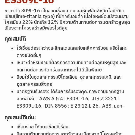
ยาวาต้า 309L-16 เป็นลวดเชื่อมสเตนเลสหุ้มฟลักซ์ชนิดไลม์-ติเต
เนียม(lime-titania type) ที่มีคาร์บอนต่ำ เนื้อโลหะเชื่อมมีส่วนผสม
โครเมียม 22% นิกเกิล 12% มีความต้านทานต่อการแตกร้าวสูงสุด
เนื่องจากโครงสร้างมีเฟอร์ไรต์สูง
คุณสมบัติ
ใช้เชื่อมต่อระหว่างเหล็กสเตนเลสกับเหล็กคาร์บอน หรือโลหะ
ต่างชนิดอื่นๆ
เหมาะสำหรับงานที่ต้องการความทนทานต่ออุณหภูมิสูงและ
ทนทานต่อการกัดกร่อนจากกรดได้ดีเป็นพิเศษ
นิยมใช้ในอุตสาหกรรมปิโตรเลียม, อุตสาหกรรมเคมี, และ
อุตสาหกรรมสิ่งทอ
มาตรฐานรับรอง: ได้รับการรับรองคุณภาพตามมาตรฐาน
สากล เช่น : AWS A 5.4 : E309L-16, JIS Z 3221 :
ES309L-16, DIN 8556 : E 23 12 L 26, ABS, มอก.
คุณสมบัติเด่น:
เชื่อมง่าย ให้แนวเชื่อมที่เรียบ
มีความต้านทานต่อการแตกร้าวสูง เนื่องจากมีโครงสร้าง