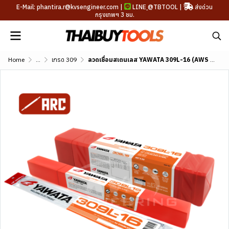
E-Mail: phantira.r@kvsengineer.com |
LINE
@TBTOOL
|
ส่งด่วน
กรุงเทพฯ 3 ชม.
Home
...
เกรด 309
ลวดเชื่อมสเตนเลส YAWATA 309L-16 (AWS A5.4 E309L-16)