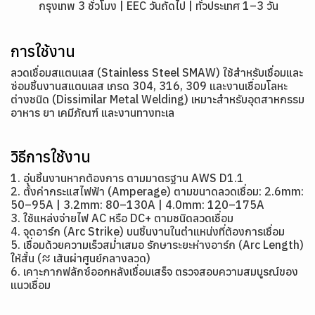
กรุงเทพ 3 ชั่วโมง | EEC วันถัดไป | ทั่วประเทศ 1–3 วัน
การใช้งาน
ลวดเชื่อมสแตนเลส (Stainless Steel SMAW) ใช้สำหรับเชื่อมและ
ซ่อมชิ้นงานสแตนเลส เกรด 304, 316, 309 และงานเชื่อมโลหะ
ต่างชนิด (Dissimilar Metal Welding) เหมาะสำหรับอุตสาหกรรม
อาหาร ยา เคมีภัณฑ์ และงานทางทะเล
วิธีการใช้งาน
1. อุ่นชิ้นงานหากต้องการ ตามมาตรฐาน AWS D1.1
2. ตั้งค่ากระแสไฟฟ้า (Amperage) ตามขนาดลวดเชื่อม: 2.6mm:
50–95A | 3.2mm: 80–130A | 4.0mm: 120–175A
3. ใช้แหล่งจ่ายไฟ AC หรือ DC+ ตามชนิดลวดเชื่อม
4. จุดอาร์ก (Arc Strike) บนชิ้นงานในตำแหน่งที่ต้องการเชื่อม
5. เชื่อมด้วยความเร็วสม่ำเสมอ รักษาระยะห่างอาร์ก (Arc Length)
ให้สั้น (≈ เส้นผ่าศูนย์กลางลวด)
6. เคาะกากฟลักซ์ออกหลังเชื่อมเสร็จ ตรวจสอบความสมบูรณ์ของ
แนวเชื่อม