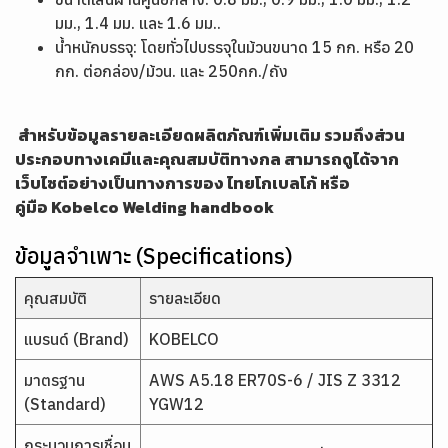
มม., 1.4 มม. และ 1.6 มม..
น้ำหนักบรรจุ: โดยทั่วไปบรรจุในม้วนขนาด 15 กก. หรือ 20
กก. ต่อกล่อง/ม้วน. และ 250กก./ถัง
สำหรับข้อมูลรายละเอียดผลิตภัณฑ์เพิ่มเติม รวมถึงส่วน
ประกอบทางเคมีและคุณสมบัติทางกล สามารถดูได้จาก
เว็บไซต์อย่างเป็นทางการของ ไทยโกเบลโก้ หรือ
คู่มือ
Kobelco Welding handbook
ข้อมูลจำเพาะ (Specifications)
คุณสมบัติ
รายละเอียด
แบรนด์ (Brand)
KOBELCO
มาตรฐาน
AWS A5.18 ER70S-6 / JIS Z 3312
(Standard)
YGW12
กระบวนการเชื่อม