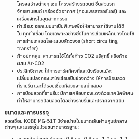
โครงสร้างต่างๆ เช่น โครงสร้างรถยนต์ ชิ้นส่วนรถ
จักรยานยนต์ เครื่องอัดอากาศ (คอมเพรสเซอร์แอร์) และ
เครื่องจักรในอุตสาหกรรม
ท่าเชื่อม: ออกแบบมาเป็นพิเศษเพื่อให้สามารถใช้งานได้ดี
ใน ทุกท่าเชื่อม โดยเฉพาะอย่างยิ่งในการเชื่อมเหล็กบางโดยใช้
การถ่ายเทหยดโลหะแบบลัดวงจร (short circuiting
transfer)
ก๊าซปกคลุม: สามารถใช้ได้ทั้งก๊าซ CO2 บริสุทธิ์ หรือก๊าซ
ผสม Ar-CO2
ประสิทธิภาพ: ให้การอาร์คที่คงที่และนิ่งเรียบแม้จะ
เปลี่ยนแปลงกระแสไฟเชื่อมเป็นช่วงกว้าง ให้การป้อนลวด
ที่ราบรื่น และได้รอยเชื่อมที่สวยงามสม่ำเสมอ
การป้อนลวดที่ราบรื่น: มีการเคลือบทองแดงด้วยเทคนิคพิเศษ
ทำให้สามารถป้อนลวดได้อย่างราบรื่นและปราศจากสนิม
ขนาดและการบรรจุ
ลวดเชื่อม KOBE MG-51T มีจำหน่ายในขนาดเส้นผ่านศูนย์กลาง
ต่างๆ และบรรจุในม้วนขนาดมาตรฐาน:
ขนาดเส้นผ่านศูนย์กลาง: 0.8 มม., 0.9 มม., 1.0 มม., 1.2