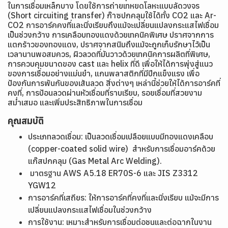
ในการเชื่อมเหล็กบาง โดยใช้การถ่ายเทหยดโลหะแบบลัดวงจร
(Short circuiting transfer) ก๊าซปกคลุมใช้ได้ทั้ง CO2 และ Ar-
CO2 การอาร์คคงที่และนิ่งเรียบถึงแม้จะเปลี่ยนแปลงกระแสไฟเชื่อม
เป็นช่วงกว้าง การเคลือบทองแดงด้วยเทคนิคพิเศษ ปราศจากการ
แตกร้าวของทองแดง, ปราศจากสนิมถึงแม้จะถูกเก็บรักษาไว้เป็น
เวลานานพอสมควร, ผิวลวดที่มันวาวด้วยเทคนิคการผลิตที่พิเศษ,
การควบคุมขนาดของ cast และ helix ที่ดี เพื่อให้ได้การพุ่งสู่แนว
ของการเชื่อมอย่างแม่นยำ, แกนพลาสติกที่มีปีกแข็งแรง เพื่อ
ป้องกันการพันกันของเส้นลวด สิ่งต่างๆ เหล่านี้ช่วยให้ได้การอาร์คที่
คงที่, การป้อนลวดผ่านหัวเชื่อมที่ราบเรียบ, รอยเชื่อมที่สวยงาม
สม่ำเสมอ และเพิ่มประสิทธิภาพในการเชื่อม
คุณสมบัติ
ประเภทลวดเชื่อม: เป็นลวดเชื่อมเปลือยแบบมีทองแดงเคลือบ
(copper-coated solid wire) สำหรับการเชื่อมอาร์คด้วย
แก๊สปกคลุม (Gas Metal Arc Welding).
มาตรฐาน AWS A5.18 ER70S-6 และ JIS Z3312
YGW12
การอาร์คที่เสถียร: ให้การอาร์คที่คงที่และนิ่งเรียบ แม้จะมีการ
เปลี่ยนแปลงกระแสไฟเชื่อมในช่วงกว้าง
การใช้งาน: เหมาะสำหรับการเชื่อมต่อชนและต่อฉากในงาน