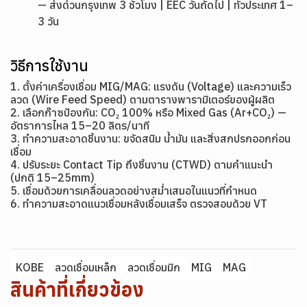
— ส่งด่วนกรุงเทพ 3 ชั่วโมง | EEC วันถัดไป | ทั่วประเทศ 1–
3 วัน
วิธีการใช้งาน
1. ตั้งค่าเครื่องเชื่อม MIG/MAG: แรงดัน (Voltage) และความเร็ว
ลวด (Wire Feed Speed) ตามตารางพารามิเตอร์ของผู้ผลิต
2. เลือกก๊าซป้องกัน: CO₂ 100% หรือ Mixed Gas (Ar+CO₂) —
อัตราการไหล 15–20 ลิตร/นาที
3. ทำความสะอาดชิ้นงาน: ขจัดสนิม น้ำมัน และสิ่งสกปรกออกก่อน
เชื่อม
4. ปรับระยะ Contact Tip ถึงชิ้นงาน (CTWD) ตามคำแนะนำ
(ปกติ 15–25mm)
5. เชื่อมด้วยการเคลื่อนลวดอย่างสม่ำเสมอในแนวที่กำหนด
6. ทำความสะอาดแนวเชื่อมหลังเชื่อมเสร็จ ตรวจสอบด้วย VT
KOBE
ลวดเชื่อมเหล็ก
ลวดเชื่อมมิก
MIG
MAG
สินค้าที่เกี่ยวข้อง