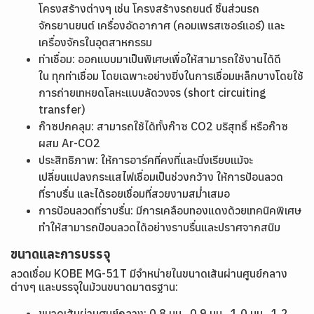
โครงสร้างต่างๆ เช่น โครงสร้างรถยนต์ ชิ้นส่วนรถ
จักรยานยนต์ เครื่องอัดอากาศ (คอมเพรสเซอร์แอร์) และ
เครื่องจักรในอุตสาหกรรม
ท่าเชื่อม: ออกแบบมาเป็นพิเศษเพื่อให้สามารถใช้งานได้ดี
ใน ทุกท่าเชื่อม โดยเฉพาะอย่างยิ่งในการเชื่อมเหล็กบางโดยใช้
การถ่ายเทหยดโลหะแบบลัดวงจร (short circuiting
transfer)
ก๊าซปกคลุม: สามารถใช้ได้ทั้งก๊าซ CO2 บริสุทธิ์ หรือก๊าซ
ผสม Ar-CO2
ประสิทธิภาพ: ให้การอาร์คที่คงที่และนิ่งเรียบแม้จะ
เปลี่ยนแปลงกระแสไฟเชื่อมเป็นช่วงกว้าง ให้การป้อนลวด
ที่ราบรื่น และได้รอยเชื่อมที่สวยงามสม่ำเสมอ
การป้อนลวดที่ราบรื่น: มีการเคลือบทองแดงด้วยเทคนิคพิเศษ
ทำให้สามารถป้อนลวดได้อย่างราบรื่นและปราศจากสนิม
ขนาดและการบรรจุ
ลวดเชื่อม KOBE MG-51T มีจำหน่ายในขนาดเส้นผ่านศูนย์กลาง
ต่างๆ และบรรจุในม้วนขนาดมาตรฐาน:
ขนาดเส้นผ่านศูนย์กลาง: 0.8 มม., 0.9 มม., 1.0 มม., 1.2