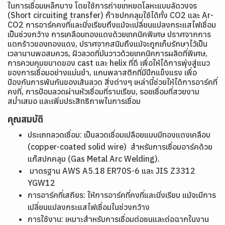
ในการเชื่อมเหล็กบาง โดยใช้การถ่ายเทหยดโลหะแบบลัดวงจร
(Short circuiting transfer) ก๊าซปกคลุมใช้ได้ทั้ง CO2 และ Ar-
CO2 การอาร์คคงที่และนิ่งเรียบถึงแม้จะเปลี่ยนแปลงกระแสไฟเชื่อม
เป็นช่วงกว้าง การเคลือบทองแดงด้วยเทคนิคพิเศษ ปราศจากการ
แตกร้าวของทองแดง, ปราศจากสนิมถึงแม้จะถูกเก็บรักษาไว้เป็น
เวลานานพอสมควร, ผิวลวดที่มันวาวด้วยเทคนิคการผลิตที่พิเศษ,
การควบคุมขนาดของ cast และ helix ที่ดี เพื่อให้ได้การพุ่งสู่แนว
ของการเชื่อมอย่างแม่นยำ, แกนพลาสติกที่มีปีกแข็งแรง เพื่อ
ป้องกันการพันกันของเส้นลวด สิ่งต่างๆ เหล่านี้ช่วยให้ได้การอาร์คที่
คงที่, การป้อนลวดผ่านหัวเชื่อมที่ราบเรียบ, รอยเชื่อมที่สวยงาม
สม่ำเสมอ และเพิ่มประสิทธิภาพในการเชื่อม
คุณสมบัติ
ประเภทลวดเชื่อม: เป็นลวดเชื่อมเปลือยแบบมีทองแดงเคลือบ
(copper-coated solid wire) สำหรับการเชื่อมอาร์คด้วย
แก๊สปกคลุม (Gas Metal Arc Welding).
มาตรฐาน AWS A5.18 ER70S-6 และ JIS Z3312
YGW12
การอาร์คที่เสถียร: ให้การอาร์คที่คงที่และนิ่งเรียบ แม้จะมีการ
เปลี่ยนแปลงกระแสไฟเชื่อมในช่วงกว้าง
การใช้งาน: เหมาะสำหรับการเชื่อมต่อชนและต่อฉากในงาน