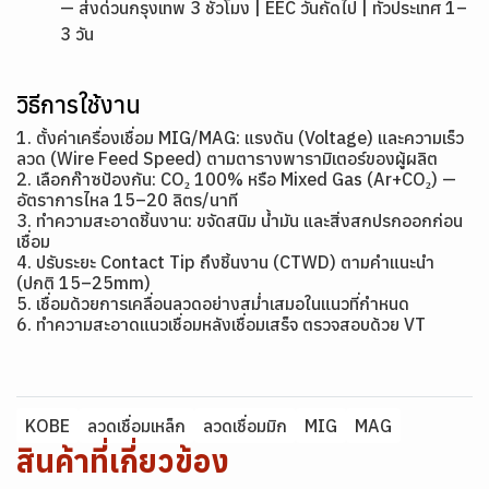
— ส่งด่วนกรุงเทพ 3 ชั่วโมง | EEC วันถัดไป | ทั่วประเทศ 1–
3 วัน
วิธีการใช้งาน
1. ตั้งค่าเครื่องเชื่อม MIG/MAG: แรงดัน (Voltage) และความเร็ว
ลวด (Wire Feed Speed) ตามตารางพารามิเตอร์ของผู้ผลิต
2. เลือกก๊าซป้องกัน: CO₂ 100% หรือ Mixed Gas (Ar+CO₂) —
อัตราการไหล 15–20 ลิตร/นาที
3. ทำความสะอาดชิ้นงาน: ขจัดสนิม น้ำมัน และสิ่งสกปรกออกก่อน
เชื่อม
4. ปรับระยะ Contact Tip ถึงชิ้นงาน (CTWD) ตามคำแนะนำ
(ปกติ 15–25mm)
5. เชื่อมด้วยการเคลื่อนลวดอย่างสม่ำเสมอในแนวที่กำหนด
6. ทำความสะอาดแนวเชื่อมหลังเชื่อมเสร็จ ตรวจสอบด้วย VT
KOBE
ลวดเชื่อมเหล็ก
ลวดเชื่อมมิก
MIG
MAG
สินค้าที่เกี่ยวข้อง