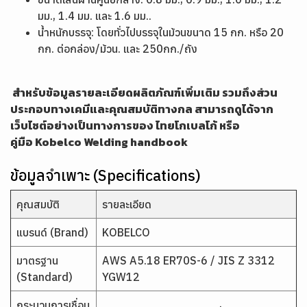
มม., 1.4 มม. และ 1.6 มม..
น้ำหนักบรรจุ: โดยทั่วไปบรรจุในม้วนขนาด 15 กก. หรือ 20
กก. ต่อกล่อง/ม้วน. และ 250กก./ถัง
สำหรับข้อมูลรายละเอียดผลิตภัณฑ์เพิ่มเติม รวมถึงส่วน
ประกอบทางเคมีและคุณสมบัติทางกล สามารถดูได้จาก
เว็บไซต์อย่างเป็นทางการของ ไทยโกเบลโก้ หรือ
คู่มือ
Kobelco Welding handbook
ข้อมูลจำเพาะ (Specifications)
คุณสมบัติ
รายละเอียด
แบรนด์ (Brand)
KOBELCO
มาตรฐาน
AWS A5.18 ER70S-6 / JIS Z 3312
(Standard)
YGW12
กระบวนการเชื่อม