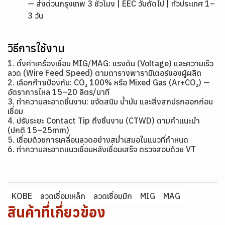
— ส่งด่วนกรุงเทพ 3 ชั่วโมง | EEC วันถัดไป | ทั่วประเทศ 1–
3 วัน
วิธีการใช้งาน
1. ตั้งค่าเครื่องเชื่อม MIG/MAG: แรงดัน (Voltage) และความเร็ว
ลวด (Wire Feed Speed) ตามตารางพารามิเตอร์ของผู้ผลิต
2. เลือกก๊าซป้องกัน: CO₂ 100% หรือ Mixed Gas (Ar+CO₂) —
อัตราการไหล 15–20 ลิตร/นาที
3. ทำความสะอาดชิ้นงาน: ขจัดสนิม น้ำมัน และสิ่งสกปรกออกก่อน
เชื่อม
4. ปรับระยะ Contact Tip ถึงชิ้นงาน (CTWD) ตามคำแนะนำ
(ปกติ 15–25mm)
5. เชื่อมด้วยการเคลื่อนลวดอย่างสม่ำเสมอในแนวที่กำหนด
6. ทำความสะอาดแนวเชื่อมหลังเชื่อมเสร็จ ตรวจสอบด้วย VT
KOBE
ลวดเชื่อมเหล็ก
ลวดเชื่อมมิก
MIG
MAG
สินค้าที่เกี่ยวข้อง