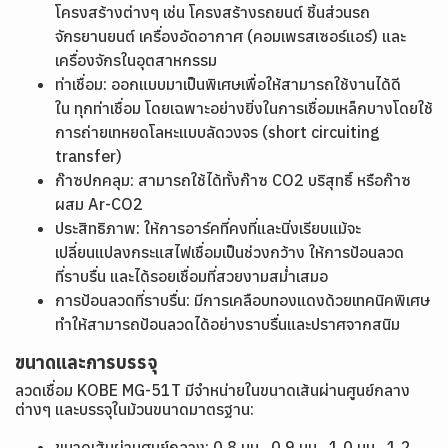
โครงสร้างต่างๆ เช่น โครงสร้างรถยนต์ ชิ้นส่วนรถ
จักรยานยนต์ เครื่องอัดอากาศ (คอมเพรสเซอร์แอร์) และ
เครื่องจักรในอุตสาหกรรม
ท่าเชื่อม: ออกแบบมาเป็นพิเศษเพื่อให้สามารถใช้งานได้ดี
ใน ทุกท่าเชื่อม โดยเฉพาะอย่างยิ่งในการเชื่อมเหล็กบางโดยใช้
การถ่ายเทหยดโลหะแบบลัดวงจร (short circuiting
transfer)
ก๊าซปกคลุม: สามารถใช้ได้ทั้งก๊าซ CO2 บริสุทธิ์ หรือก๊าซ
ผสม Ar-CO2
ประสิทธิภาพ: ให้การอาร์คที่คงที่และนิ่งเรียบแม้จะ
เปลี่ยนแปลงกระแสไฟเชื่อมเป็นช่วงกว้าง ให้การป้อนลวด
ที่ราบรื่น และได้รอยเชื่อมที่สวยงามสม่ำเสมอ
การป้อนลวดที่ราบรื่น: มีการเคลือบทองแดงด้วยเทคนิคพิเศษ
ทำให้สามารถป้อนลวดได้อย่างราบรื่นและปราศจากสนิม
ขนาดและการบรรจุ
ลวดเชื่อม KOBE MG-51T มีจำหน่ายในขนาดเส้นผ่านศูนย์กลาง
ต่างๆ และบรรจุในม้วนขนาดมาตรฐาน:
ขนาดเส้นผ่านศูนย์กลาง: 0.8 มม., 0.9 มม., 1.0 มม., 1.2