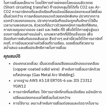
ในการเชื่อมเหล็กบาง โดยใช้การถ่ายเทหยดโลหะแบบลัดวงจร
(Short circuiting transfer) ก๊าซปกคลุมใช้ได้ทั้ง CO2 และ Ar-
CO2 การอาร์คคงที่และนิ่งเรียบถึงแม้จะเปลี่ยนแปลงกระแสไฟเชื่อม
เป็นช่วงกว้าง การเคลือบทองแดงด้วยเทคนิคพิเศษ ปราศจากการ
แตกร้าวของทองแดง, ปราศจากสนิมถึงแม้จะถูกเก็บรักษาไว้เป็น
เวลานานพอสมควร, ผิวลวดที่มันวาวด้วยเทคนิคการผลิตที่พิเศษ,
การควบคุมขนาดของ cast และ helix ที่ดี เพื่อให้ได้การพุ่งสู่แนว
ของการเชื่อมอย่างแม่นยำ, แกนพลาสติกที่มีปีกแข็งแรง เพื่อ
ป้องกันการพันกันของเส้นลวด สิ่งต่างๆ เหล่านี้ช่วยให้ได้การอาร์คที่
คงที่, การป้อนลวดผ่านหัวเชื่อมที่ราบเรียบ, รอยเชื่อมที่สวยงาม
สม่ำเสมอ และเพิ่มประสิทธิภาพในการเชื่อม
คุณสมบัติ
ประเภทลวดเชื่อม: เป็นลวดเชื่อมเปลือยแบบมีทองแดงเคลือบ
(copper-coated solid wire) สำหรับการเชื่อมอาร์คด้วย
แก๊สปกคลุม (Gas Metal Arc Welding).
มาตรฐาน AWS A5.18 ER70S-6 และ JIS Z3312
YGW12
การอาร์คที่เสถียร: ให้การอาร์คที่คงที่และนิ่งเรียบ แม้จะมีการ
เปลี่ยนแปลงกระแสไฟเชื่อมในช่วงกว้าง
การใช้งาน: เหมาะสำหรับการเชื่อมต่อชนและต่อฉากในงาน