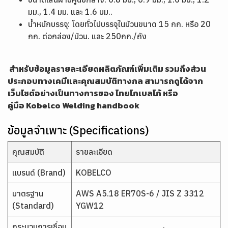
มม., 1.4 มม. และ 1.6 มม..
น้ำหนักบรรจุ: โดยทั่วไปบรรจุในม้วนขนาด 15 กก. หรือ 20
กก. ต่อกล่อง/ม้วน. และ 250กก./ถัง
สำหรับข้อมูลรายละเอียดผลิตภัณฑ์เพิ่มเติม รวมถึงส่วน
ประกอบทางเคมีและคุณสมบัติทางกล สามารถดูได้จาก
เว็บไซต์อย่างเป็นทางการของ ไทยโกเบลโก้ หรือ
คู่มือ
Kobelco Welding handbook
ข้อมูลจำเพาะ (Specifications)
คุณสมบัติ
รายละเอียด
แบรนด์ (Brand)
KOBELCO
มาตรฐาน
AWS A5.18 ER70S-6 / JIS Z 3312
(Standard)
YGW12
กระบวนการเชื่อม