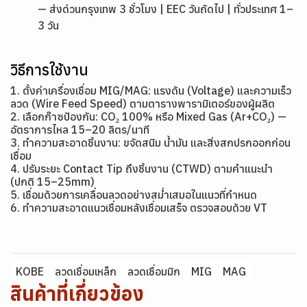
— ส่งด่วนกรุงเทพ 3 ชั่วโมง | EEC วันถัดไป | ทั่วประเทศ 1–
3 วัน
วิธีการใช้งาน
1. ตั้งค่าเครื่องเชื่อม MIG/MAG: แรงดัน (Voltage) และความเร็ว
ลวด (Wire Feed Speed) ตามตารางพารามิเตอร์ของผู้ผลิต
2. เลือกก๊าซป้องกัน: CO₂ 100% หรือ Mixed Gas (Ar+CO₂) —
อัตราการไหล 15–20 ลิตร/นาที
3. ทำความสะอาดชิ้นงาน: ขจัดสนิม น้ำมัน และสิ่งสกปรกออกก่อน
เชื่อม
4. ปรับระยะ Contact Tip ถึงชิ้นงาน (CTWD) ตามคำแนะนำ
(ปกติ 15–25mm)
5. เชื่อมด้วยการเคลื่อนลวดอย่างสม่ำเสมอในแนวที่กำหนด
6. ทำความสะอาดแนวเชื่อมหลังเชื่อมเสร็จ ตรวจสอบด้วย VT
KOBE
ลวดเชื่อมเหล็ก
ลวดเชื่อมมิก
MIG
MAG
สินค้าที่เกี่ยวข้อง