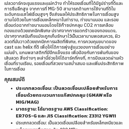
เปลวอาร์คจะรุนแรงและแผ่กว้าง ทำให้รอยเชื่อมที่ได้มีรูปร่างที่ดีและ
การซึมลึกสูง จากการที่ MG-50 สามารถด้านการใช้งานที่ดีใน
ระดับกระแสไฟเชื่อมสูงๆ จึงส่งผลให้ประสิทธิภาพในการเชื่อมสูง
ตามไปด้วยในการเชื่อมเหล็กหนาในท่าราบ, ท่าขนานนอน และรอย
เชื่อมต่อฉากท่าขนานนอนโดยใช้ก๊าซปกคลุม CO2 การเคลือบ
ทองแดงด้วยเทคนิคพิเศษ ปราศจากการแตกร้าวของทองแดง,
ปราศจากสนิมถึงแม้จะถูกเก็บรักษาไว้เป็นเวลานานพอสมควร, ผิว
ลวดที่มันวาวด้วยเทคนิคการผลิตที่พิเศษ, การควบคุมขนาดของ
cast และ helix ที่ดี เพื่อให้ได้การพุ่งสู่แนวของการเชื่อมอย่าง
แม่นยำ, แกนพลาสติกที่มีปีกแข็งแรง เพื่อป้องกันการพันกันของ
เส้นลวด สิ่งต่างๆ เหล่านี้ช่วยให้ได้อาร์คที่คงที่, การป้อนลวดผ่านหัว
เชื่อมที่ราบเรียบ, รอยเชื่อมที่สวยงามสม่ำเสมอ และเพิ่มประสิทธิภาพ
ในการเชื่อม
คุณสมบัติ
ประเภทลวดเชื่อม: เป็นลวดเชื่อมเปลือยสำหรับการ
เชื่อมด้วยกระบวนการแก๊สปกคลุม (GMAW หรือ
MIG/MAG)
มาตรฐาน: ได้มาตรฐาน AWS Classification:
ER70S-G และ JIS Classification: Z3312 YGW11
ประเภทลวดเชื่อม: เป็นลวดเชื่อมเปลือยสำหรับเหล็กเหนียวและ