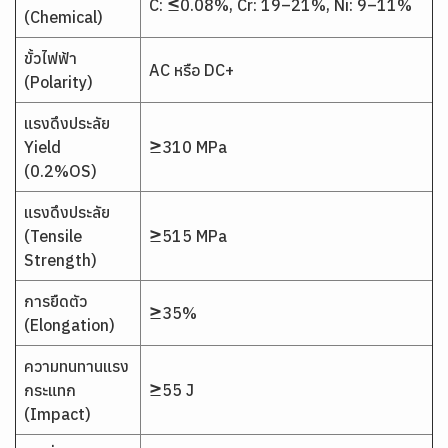
C: ≤0.08%, Cr: 19–21%, Ni: 9–11%
(Chemical)
ขั้วไฟฟ้า
AC หรือ DC+
(Polarity)
แรงดึงประลัย
Yield
≥310 MPa
(0.2%OS)
แรงดึงประลัย
(Tensile
≥515 MPa
Strength)
การยืดตัว
≥35%
(Elongation)
ความทนทานแรง
กระแทก
≥55 J
(Impact)