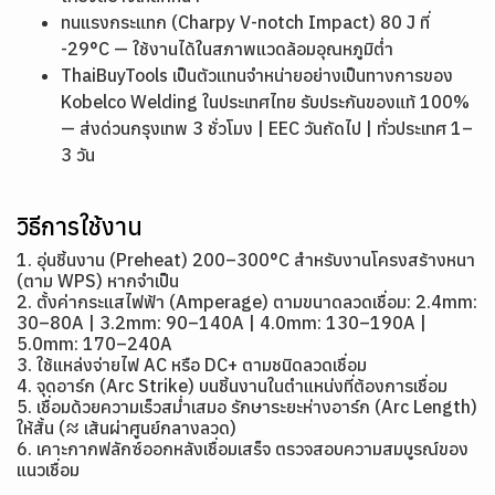
ทนแรงกระแทก (Charpy V-notch Impact) 80 J ที่
-29°C — ใช้งานได้ในสภาพแวดล้อมอุณหภูมิต่ำ
ThaiBuyTools เป็นตัวแทนจำหน่ายอย่างเป็นทางการของ
Kobelco Welding ในประเทศไทย รับประกันของแท้ 100%
— ส่งด่วนกรุงเทพ 3 ชั่วโมง | EEC วันถัดไป | ทั่วประเทศ 1–
3 วัน
วิธีการใช้งาน
1. อุ่นชิ้นงาน (Preheat) 200–300°C สำหรับงานโครงสร้างหนา
(ตาม WPS) หากจำเป็น
2. ตั้งค่ากระแสไฟฟ้า (Amperage) ตามขนาดลวดเชื่อม: 2.4mm:
30–80A | 3.2mm: 90–140A | 4.0mm: 130–190A |
5.0mm: 170–240A
3. ใช้แหล่งจ่ายไฟ AC หรือ DC+ ตามชนิดลวดเชื่อม
4. จุดอาร์ก (Arc Strike) บนชิ้นงานในตำแหน่งที่ต้องการเชื่อม
5. เชื่อมด้วยความเร็วสม่ำเสมอ รักษาระยะห่างอาร์ก (Arc Length)
ให้สั้น (≈ เส้นผ่าศูนย์กลางลวด)
6. เคาะกากฟลักซ์ออกหลังเชื่อมเสร็จ ตรวจสอบความสมบูรณ์ของ
แนวเชื่อม