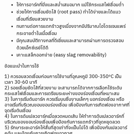
ให้การอาร์คที่นิ่งและสม่ำเสมอมาก แม้ใช้กระแสไฟเชื่อมต่ำ
ช่วยให้การเชื่อมยัดไส้ (root pass) ทำได้ง่ายและได้แนว
เชื่อมที่เรียบสวยงาม
ทนทานต่อการแตกร้าวสูงเนื่องจากมีปริมาณไฮโดรเจนแพร่
กระจายต่ำในเนื้อเชื่อม
มีคุณสมบัติทางกลที่ดีเยี่ยมและสามารถผ่านการตรวจสอบ
ด้วยเอ็กซ์เรย์ได้ดี
เคาะแสล็กออกง่าย (easy slag removability)
ข้อแนะนำในการใช้
1) ควรอบลวดเชื่อมก่อนการใช้งานที่อุณหภูมิ 300-350ºC เป็น
เวลา 30-60 นาที
2) รอยเชื่อมยัดไส้ที่สวยงาม จะสามารถได้จากการเลือกใช้ระดับ
กระแสไฟเชื่อมและการเตรียมระยะห่างของร่องเชื่อมที่เหมาะสม
3) ในการเริ่มต้นอาร์ค ควรเริ่มบนชิ้นงานเล็กๆ นอกร่องเชื่อม หรือ
อาจเริ่มที่บริเวณขอบขอบร่องเชื่อม เพื่อป้องกันการเกิดฟองอากาศที่
จุดเริ่มต้นเชื่อม
4) ในการดับเปลวอาร์คเมื่อลวดหมดเส้น ให้ทำการดับเปลวอาร์คที่
บริเวณของขอบร่องเชื่อมเพื่อป้องกันการแตกร้าวที่จุดหยุดลวด
5) รักษาระยะอาร์คให้สั้นที่สุดเท่าที่จะเป็นไปได้ เพื่อป้องกันเปลวอาร์
คดับ และป้องกันการเกิดฟองอากาศ