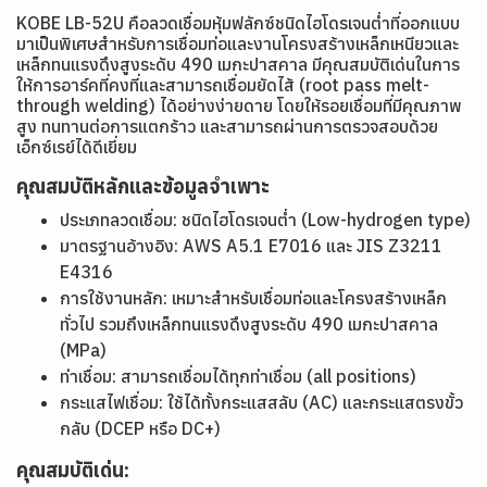
KOBE LB-52U คือลวดเชื่อมหุ้มฟลักซ์ชนิดไฮโดรเจนต่ำที่ออกแบบ
มาเป็นพิเศษสำหรับการเชื่อมท่อและงานโครงสร้างเหล็กเหนียวและ
เหล็กทนแรงดึงสูงระดับ 490 เมกะปาสคาล มีคุณสมบัติเด่นในการ
ให้การอาร์คที่คงที่และสามารถเชื่อมยัดไส้ (root pass melt-
through welding) ได้อย่างง่ายดาย โดยให้รอยเชื่อมที่มีคุณภาพ
สูง ทนทานต่อการแตกร้าว และสามารถผ่านการตรวจสอบด้วย
เอ็กซ์เรย์ได้ดีเยี่ยม
คุณสมบัติหลักและข้อมูลจำเพาะ
ประเภทลวดเชื่อม: ชนิดไฮโดรเจนต่ำ (Low-hydrogen type)
มาตรฐานอ้างอิง: AWS A5.1 E7016 และ JIS Z3211
E4316
การใช้งานหลัก: เหมาะสำหรับเชื่อมท่อและโครงสร้างเหล็ก
ทั่วไป รวมถึงเหล็กทนแรงดึงสูงระดับ 490 เมกะปาสคาล
(MPa)
ท่าเชื่อม: สามารถเชื่อมได้ทุกท่าเชื่อม (all positions)
กระแสไฟเชื่อม: ใช้ได้ทั้งกระแสสลับ (AC) และกระแสตรงขั้ว
กลับ (DCEP หรือ DC+)
คุณสมบัติเด่น: