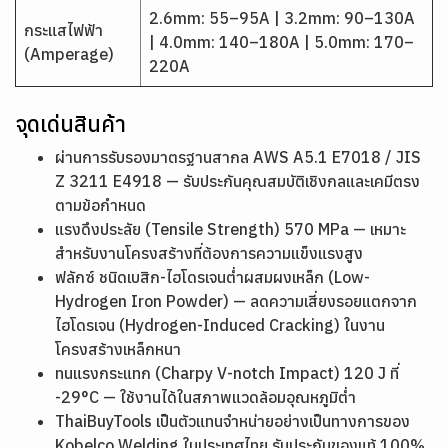
2.6mm: 55–95A | 3.2mm: 90–130A
กระแสไฟฟ้า
| 4.0mm: 140–180A | 5.0mm: 170–
(Amperage)
220A
จุดเด่นสินค้า
ผ่านการรับรองมาตรฐานสากล AWS A5.1 E7018 / JIS
Z 3211 E4918 — รับประกันคุณสมบัติเชิงกลและเคมีตรง
ตามข้อกำหนด
แรงดึงประลัย (Tensile Strength) 570 MPa — เหมาะ
สำหรับงานโครงสร้างที่ต้องการความแข็งแรงสูง
ฟลักซ์ ชนิดเบสิก-ไฮโดรเจนต่ำผสมผงเหล็ก (Low-
Hydrogen Iron Powder) — ลดความเสี่ยงรอยแตกจาก
ไฮโดรเจน (Hydrogen-Induced Cracking) ในงาน
โครงสร้างเหล็กหนา
ทนแรงกระแทก (Charpy V-notch Impact) 120 J ที่
-29°C — ใช้งานได้ในสภาพแวดล้อมอุณหภูมิต่ำ
ThaiBuyTools เป็นตัวแทนจำหน่ายอย่างเป็นทางการของ
Kobelco Welding ในประเทศไทย รับประกันของแท้ 100%