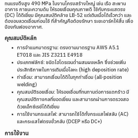
ทนแรงดึงสูง 490 MPa ในงานโครงสร้างใหญ่ เช่น เรือ สะพาน
อาคาร ภาชนะความดัน ให้รอยเชื่อมคุณภาพดี ใช้กับกระแสตรง
(DC) ได้ดีเยี่ยม มีคุณสมบัติคล้าย LB-52 แต่เติมเนื้อได้เร็วกว่า และ
ต้องอบลวดเชื่อมก่อนใช้ ที่สำคัญคือต้องรักษา ระยะอาร์คให้สั้น เพื่อ
ป้องกันฟองอากาศ.
คุณสมบัติหลัก
การจำแนกมาตรฐาน: ตรงตามมาตรฐาน AWS A5.1
E7018 และ JIS Z3211 E4918
ประเภทฟลักซ์: ชนิดไฮโดรเจนต่ำผสมผงเหล็ก ซึ่งช่วยเพิ่ม
ประสิทธิภาพในการเติมเนื้อโลหะ (high deposition rate)
ท่าเชื่อม: สามารถเชื่อมได้ดีในทุกท่าเชื่อม (all-position
welding)
คุณสมบัติรอยเชื่อม: ให้รอยเชื่อมที่ทนทานต่อการแตกร้าว มี
คุณสมบัติทางกลที่ยอดเยี่ยม และสามารถผ่านการตรวจสอ
ด้วยเอ็กซ์เรย์ได้ดีเยี่ยม
การใช้งานกระแสไฟ: สามารถใช้ได้ทั้งกระแสไฟสลับ (AC)
และกระแสไฟตรงขั้วกลับ (DCEP หรือ DC+)
การใช้งาน